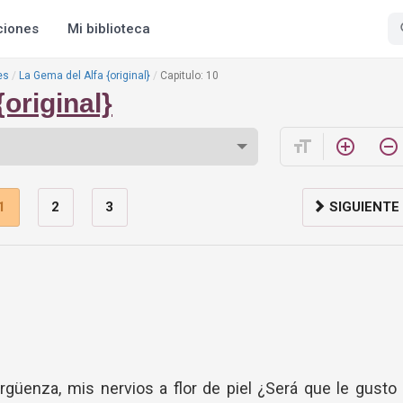
ciones
Mi biblioteca
es
La Gema del Alfa {original}
Capitulo: 10
original}
format_size
add_circle_outline
remove_circle_outline
1
2
3
SIGUIENTE
rgüenza, mis nervios a flor de piel ¿Será que le gusto