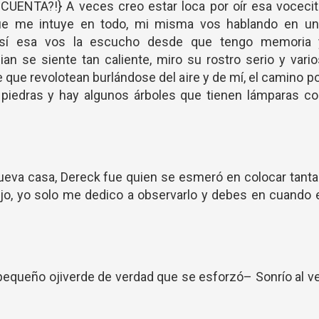
UENTA?!} A veces creo estar loca por oír esa vocecit
ue me intuye en todo, mi misma vos hablando en un
así esa vos la escucho desde que tengo memoria 
n se siente tan caliente, miro su rostro serio y vari
que revolotean burlándose del aire y de mí, el camino p
 piedras y hay algunos árboles que tienen lámparas co
ueva casa, Dereck fue quien se esmeró en colocar tant
ijo, yo solo me dedico a observarlo y debes en cuando 
pequeño ojiverde de verdad que se esforzó– Sonrío al v