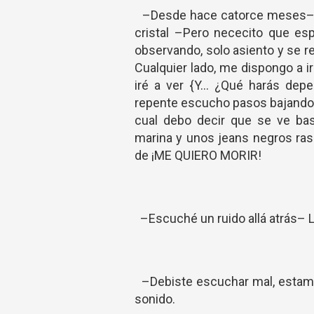
–Desde hace catorce meses– As
cristal –Pero nececito que es
observando, solo asiento y se re
Cualquier lado, me dispongo a ir
iré a ver {Y... ¿Qué harás de
repente escucho pasos bajando la
cual debo decir que se ve ba
marina y unos jeans negros rasg
de ¡ME QUIERO MORIR!
–Escuché un ruido allá atrás– Le
–Debiste escuchar mal, estamos
sonido.