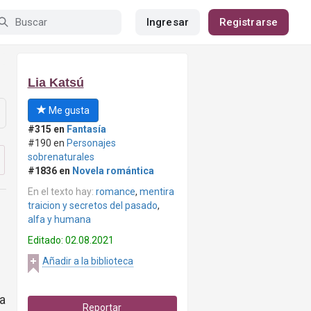
Ingresar
Registrarse
Lia Katsú
Me gusta
#315 en
Fantasía
#190 en
Personajes
sobrenaturales
#1836 en
Novela romántica
En el texto hay:
romance
,
mentira
traicion y secretos del pasado
,
alfa y humana
Editado: 02.08.2021
Añadir a la biblioteca
 a
Reportar