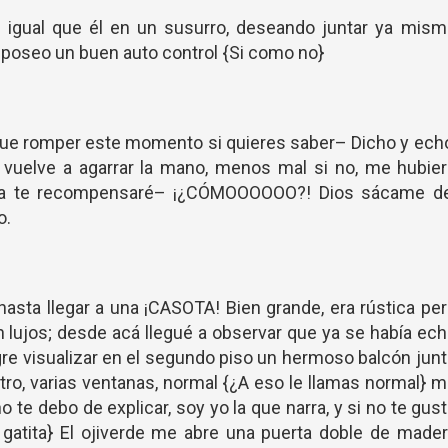
gual que él en un susurro, deseando juntar ya mism
 poseo un buen auto control {Si como no}
ue romper este momento si quieres saber– Dicho y echo
 vuelve a agarrar la mano, menos mal si no, me hubie
a te recompensaré– ¡¿CÓMOOOOOO?! Dios sácame de
o.
asta llegar a una ¡CASOTA! Bien grande, era rústica pe
 lujos; desde acá llegué a observar que ya se había ec
re visualizar en el segundo piso un hermoso balcón jun
tro, varias ventanas, normal {¿A eso le llamas normal} 
no te debo de explicar, soy yo la que narra, y si no te gus
s gatita} El ojiverde me abre una puerta doble de made