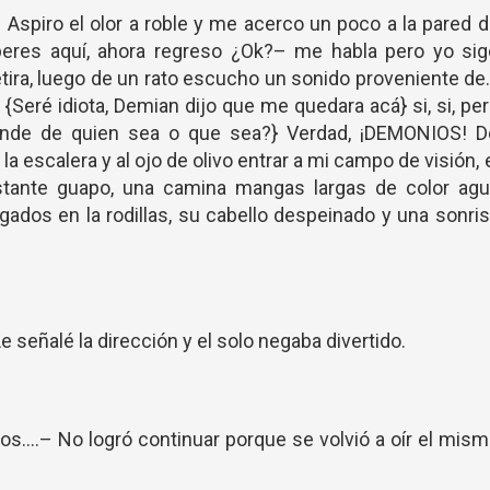
piro el olor a roble y me acerco un poco a la pared d
peres aquí, ahora regreso ¿Ok?– me habla pero yo sig
tira, luego de un rato escucho un sonido proveniente de.
 {Seré idiota, Demian dijo que me quedara acá} si, si, pe
pende de quien sea o que sea?} Verdad, ¡DEMONIOS! D
 escalera y al ojo de olivo entrar a mi campo de visión, 
stante guapo, una camina mangas largas de color agu
ados en la rodillas, su cabello despeinado y una sonri
 señalé la dirección y el solo negaba divertido.
....– No logró continuar porque se volvió a oír el mis