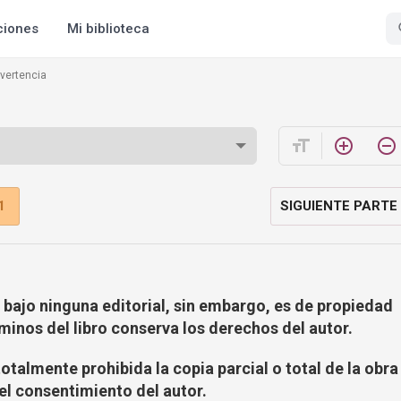
ciones
Mi biblioteca
vertencia
format_size
add_circle_outline
remove_circle_outline
1
SIGUIENTE PARTE
a bajo ninguna editorial, sin embargo, es de propiedad
rminos del libro conserva los derechos del autor.
otalmente prohibida la copia parcial o total de la obra
 el consentimiento del autor.