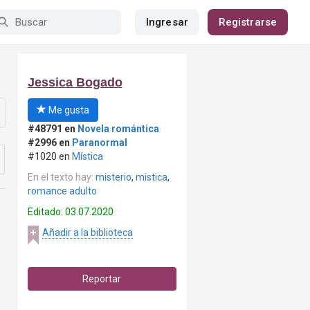
Ingresar
Registrarse
Jessica Bogado
Me gusta
#48791 en
Novela romántica
#2996 en
Paranormal
#1020 en
Mística
En el texto hay:
misterio
,
mistica
,
romance adulto
Editado: 03.07.2020
Añadir a la biblioteca
Reportar