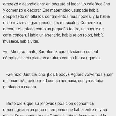
empezó a acondicionar en secreto el lugar. Lo calefaccióno
y comenzó a decorar. Esa maternidad usurpada habia
despertado en ella los sentimientos mas nobles, y le habia
echo revivir su gran pasión: los musicales. Comenzó a
decorar el sotano como un pequeño teatro, ua suerte de
cafe-concert. Habia un esenario, habia telos rojos, había
musiaca, habia vida.
￼ Mientras tanto, Bartolomé, casi olvidando su leal
cómplice, hacia planeas a futuro con su futura riqueza.
-Se hizo Justicia, che. ¡Los Bedoya Agüero volvemos a ser
millonarios!_ celebridad con su hermana, que ya estaba
gastando a cuenta.
Barto creia que su renovada posición económica
descongelaria un poco el témpano que habia entre el y su
mujer. Su casamiento con Ornella habia sido un error, el la