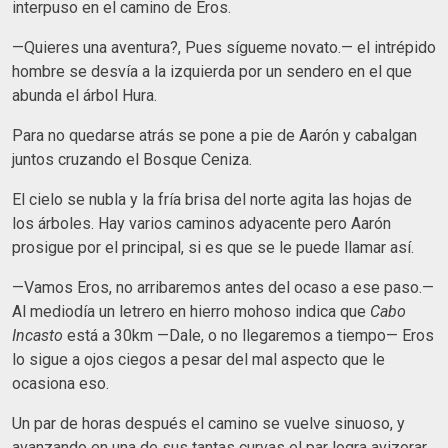
interpuso en el camino de Eros.
—Quieres una aventura?, Pues sígueme novato.— el intrépido
hombre se desvía a la izquierda por un sendero en el que
abunda el árbol Hura.
Para no quedarse atrás se pone a pie de Aarón y cabalgan
juntos cruzando el Bosque Ceniza.
El cielo se nubla y la fría brisa del norte agita las hojas de
los árboles. Hay varios caminos adyacente pero Aarón
prosigue por el principal, si es que se le puede llamar así.
—Vamos Eros, no arribaremos antes del ocaso a ese paso.—
Al mediodía un letrero en hierro mohoso indica que
Cabo
Incasto
está a 30km —Dale, o no llegaremos a tiempo— Eros
lo sigue a ojos ciegos a pesar del mal aspecto que le
ocasiona eso.
Un par de horas después el camino se vuelve sinuoso, y
avanzando en una de sus tantas curvas el par logra avizorar