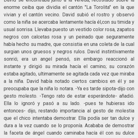
enorme ceiba que dividia el cantón "La Torolita" en la que
vivian y el cantón vecino. David subió el rostro y observó
como la niña se acercaba lentamente hacía él,con su timida y
usual sonrisa. Llevaba puesto un vestido color rosa, zapatos
negros con calcetas rosa y un peinado que seguramente
había hecho su madre, que consistia en una coleta de la cual
surgian unos gruesos y negros rulos. David instintivamente
sonrió; era un angel pensó, sin embargo reaccionó al
instante y dirigió su mirada hacía el camino; su corazón
estaba agitado, ultimamente se agitada cada vez que miraba
a la niña. David había notado ciertos cambios en él y se
preocupaba que la niña lo notara. -Ya es tarde sipota-dijo con
gesto molesto. -Tengo rato de estar esperándote- añadió.
Ella lo ignoró y pasó a su lado. -pues te hubieras ido
entonces- dijo, restando importancia al gesto de molestia
que el chico intentaba demostrar. Ella podía ser tan dulce y
dura a la vez cuando se lo proponía. Acababa de demostrar
la faceta de ángel cuando caminaba hacía él con su dulce