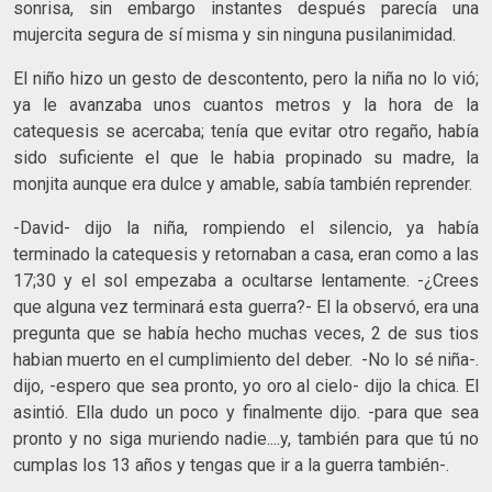
sonrisa, sin embargo instantes después parecía una
mujercita segura de sí misma y sin ninguna pusilanimidad.
El niño hizo un gesto de descontento, pero la niña no lo vió;
ya le avanzaba unos cuantos metros y la hora de la
catequesis se acercaba; tenía que evitar otro regaño, había
sido suficiente el que le habia propinado su madre, la
monjita aunque era dulce y amable, sabía también reprender.
-David- dijo la niña, rompiendo el silencio, ya había
terminado la catequesis y retornaban a casa, eran como a las
17;30 y el sol empezaba a ocultarse lentamente. -¿Crees
que alguna vez terminará esta guerra?- El la observó, era una
pregunta que se había hecho muchas veces, 2 de sus tios
habian muerto en el cumplimiento del deber. -No lo sé niña-.
dijo, -espero que sea pronto, yo oro al cielo- dijo la chica. El
asintió. Ella dudo un poco y finalmente dijo. -para que sea
pronto y no siga muriendo nadie....y, también para que tú no
cumplas los 13 años y tengas que ir a la guerra también-.