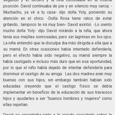
posición. David continuaba de pie y en silencio muy cerca; -
Muchacho, ya vé a tu casa- dijo doña Yoly, poniendo su
atención en el chico. -Doña Rosa tiene ratos de estar
gritando....tampoco te irá muy bien- David asintió. -Lo siento
mucho doña Yoly- dijo David mirándo a la niña, que ahora
tenía sus mejillas sonrosadas, pero sin lagrimas en los ojos.
La niña entendió que la disculpa iba más dirigida a ella que a
su mamá. En otras ocasiones habia intentado defenderla,
pero el efecto había sido negativo, su mamá siempre la
había castigado e incluso más duro que en esa oportunidad,
por lo que el niño había dejado de intentar defenderla para
disminuir el castigo de su amiga. Las dos madres eran muy
buenas con sus hijos, sin embargo también habían sido
educadas creyendo que el castigo físico se debía
implementar en beneficio de la educación de sus traviesos
hijos y ayudarles a ser "buenos hombres y mujeres" como
ellas repetian.
David se encontraba junto a la vereda, recostado sobre la