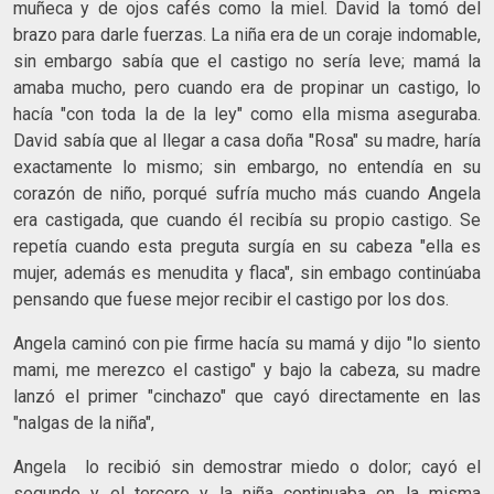
muñeca y de ojos cafés como la miel. David la tomó del
brazo para darle fuerzas. La niña era de un coraje indomable,
sin embargo sabía que el castigo no sería leve; mamá la
amaba mucho, pero cuando era de propinar un castigo, lo
hacía "con toda la de la ley" como ella misma aseguraba.
David sabía que al llegar a casa doña "Rosa" su madre, haría
exactamente lo mismo; sin embargo, no entendía en su
corazón de niño, porqué sufría mucho más cuando Angela
era castigada, que cuando él recibía su propio castigo. Se
repetía cuando esta preguta surgía en su cabeza "ella es
mujer, además es menudita y flaca", sin embago continúaba
pensando que fuese mejor recibir el castigo por los dos.
Angela caminó con pie firme hacía su mamá y dijo "lo siento
mami, me merezco el castigo" y bajo la cabeza, su madre
lanzó el primer "cinchazo" que cayó directamente en las
"nalgas de la niña",
Angela lo recibió sin demostrar miedo o dolor; cayó el
segundo y el tercero y la niña continuaba en la misma