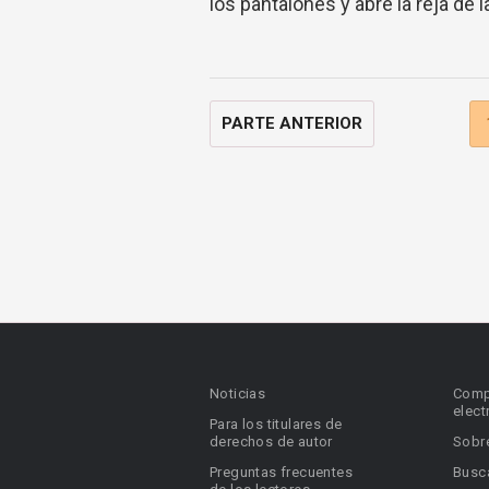
los pantalones y abre la reja de
PARTE ANTERIOR
Noticias
Comp
elect
Para los titulares de
derechos de autor
Sobr
Preguntas frecuentes
Busca