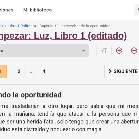
ciones
Mi biblioteca
uz, Libro 1 (editado)
Capitulo 10: aprovechando la oportunidad
pezar: Luz, Libro 1 (editado)
format_size
add_circle_outline
remove_circle_outline
...
1
2
4
SIGUIENTE
ndo la oportunidad
e trasladarían a otro lugar, pero sabia que mi mejo
en la mañana, tendría que atacar a la persona que m
ue ser una herida fatal, solo tengo que crear una abertu
viduo esta distraído y noquearlo con magia.