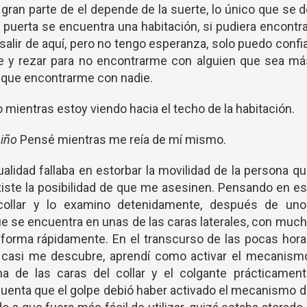
 gran parte de el depende de la suerte, lo único que se 
 puerta se encuentra una habitación, si pudiera encontr
alir de aquí, pero no tengo esperanza, solo puedo confi
 y rezar para no encontrarme con alguien que sea má
o que encontrarme con nadie.
ientras estoy viendo hacia el techo de la habitación.
niño
Pensé mientras me reía de mí mismo.
ualidad fallaba en estorbar la movilidad de la persona q
iste la posibilidad de que me asesinen. Pensando en e
collar y lo examino detenidamente, después de uno
e se encuentra en unas de las caras laterales, con muc
e forma rápidamente. En el transcurso de las pocas hor
asi me descubre, aprendí como activar el mecanismo
a de las caras del collar y el colgante prácticament
cuenta que el golpe debió haber activado el mecanismo 