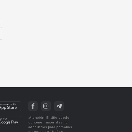
¡Atención! El sitio puede
contener materiales no
adecuados para personas
menores de 18 años.