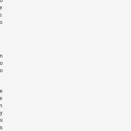
 o
ue
.
o
on
to
lo
e
te
n
y
ni
os