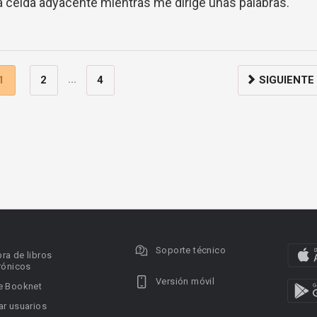
 la celda adyacente mientras me dirige unas palabras.
...
1
2
4
SIGUIENTE
Soporte técnico
ra de libros
rónicos
Versión móvil
e Booknet
r usuarios