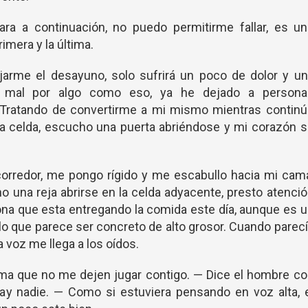
ra a continuación, no puedo permitirme fallar, es un
imera y la última.
arme el desayuno, solo sufrirá un poco de dolor y un
e mal por algo como eso, ya he dejado a persona
 Tratando de convertirme a mi mismo mientras continú
a celda, escucho una puerta abriéndose y mi corazón s
corredor, me pongo rígido y me escabullo hacia mi cam
o una reja abrirse en la celda adyacente, presto atenci
ona que esta entregando la comida este día, aunque es 
e lo que parece ser concreto de alto grosor. Cuando parec
 voz me llega a los oídos.
ma que no me dejen jugar contigo. — Dice el hombre c
ay nadie. — Como si estuviera pensando en voz alta, e