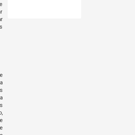
de
ar
ar
s
ue
sa
s
ha
as
,
e
de