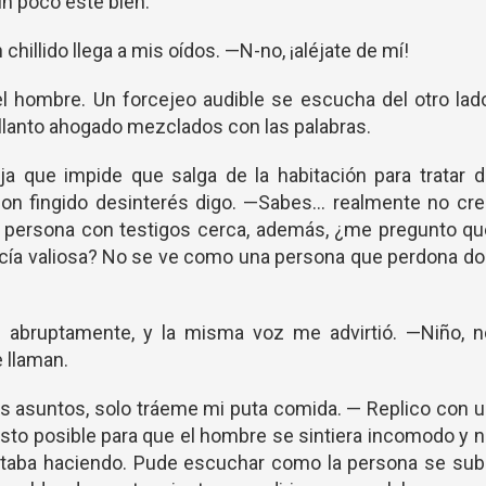
n poco este bien.
hillido llega a mis oídos. —N-no, ¡aléjate de mí!
 hombre. Un forcejeo audible se escucha del otro lado
n llanto ahogado mezclados con las palabras.
eja que impide que salga de la habitación para tratar 
con fingido desinterés digo. —Sabes… realmente no cr
a persona con testigos cerca, además, ¿me pregunto q
ancía valiosa? No se ve como una persona que perdona d
e abruptamente, y la misma voz me advirtió. —Niño, n
 llaman.
 asuntos, solo tráeme mi puta comida. — Replico con 
esto posible para que el hombre se sintiera incomodo y 
estaba haciendo. Pude escuchar como la persona se sub