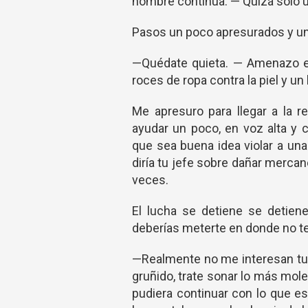
hombre continua. — Quizá solo u
Pasos un poco apresurados y un c
—Quédate quieta. — Amenazo el
roces de ropa contra la piel y u
Me apresuro para llegar a la r
ayudar un poco, en voz alta y 
que sea buena idea violar a un
diría tu jefe sobre dañar merc
veces.
El lucha se detiene se detien
deberías meterte en donde no te
—Realmente no me interesan tus
gruñido, trate sonar lo más mol
pudiera continuar con lo que 