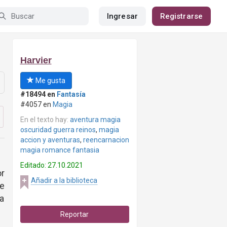
Ingresar
Registrarse
Harvier
Me gusta
#18494 en
Fantasía
#4057 en
Magia
En el texto hay:
aventura magia
oscuridad guerra reinos
,
magia
accion y aventuras
,
reencarnacion
magia romance fantasia
Editado: 27.10.2021
r
Añadir a la biblioteca
e
ra
Reportar