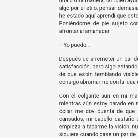
una u otra manera, también ayudo
algo por el etilo, pensar demas
he estado aquí aprendí que es
Poniéndome de pie sujeto con
afrontar al amanecer.
—Yo puedo…
Después de arremeter un par de
satisfacción, pero sigo estand
de que están temblando visible
consigo abrumarme con la idea d
Con el colgante aun en mi ma
mientras aún estoy parado en me
collar me doy cuenta de que 
cansados, mi cabello castaño 
empieza a taparme la visión, n
siquiera cuando pase un par de 