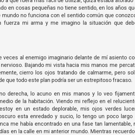
 a que fuera más fácil de utilizar, quizá estaba atorado
iado en cosas pequeñas no tiene sentido, en los años q
te mundo no funciona con el sentido común que conozco
 fuerza mi arma y me imagino la situación que deb
 veces al enemigo imaginario delante de mí asiento c
o nervioso. Bajando mi vista hacia mis manos me perca
mente, cierro los ojos tratando de calmarme, pero so
e que todo este plan podría ser un estrepitoso fracaso.
no derecha, lo acuno en mis manos y lo veo fijament
dio de la habitación. Viendo mi reflejo en el relucien
estoy en un estado deplorable, mis ojos verdes luce
oscuro esta enredado y sucio, lo tengo un poco largo 
unca me había encontrado en una fase tan lamentable, 
días en la calle en mi anterior mundo. Mientras recuerd