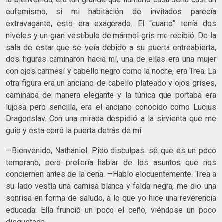
eufemismo, si mi habitación de invitados parecía
extravagante, esto era exagerado. El “cuarto” tenía dos
niveles y un gran vestíbulo de mármol gris me recibió. De la
sala de estar que se veía debido a su puerta entreabierta,
dos figuras caminaron hacia mí, una de ellas era una mujer
con ojos carmesí y cabello negro como la noche, era Trea. La
otra figura era un anciano de cabello plateado y ojos grises,
caminaba de manera elegante y la túnica que portaba era
lujosa pero sencilla, era el anciano conocido como Lucius
Dragonslav. Con una mirada despidió a la sirvienta que me
guio y esta cerró la puerta detrás de mí.
—Bienvenido, Nathaniel. Pido disculpas. sé que es un poco
temprano, pero prefería hablar de los asuntos que nos
conciernen antes de la cena. —Hablo elocuentemente. Trea a
su lado vestía una camisa blanca y falda negra, me dio una
sonrisa en forma de saludo, a lo que yo hice una reverencia
educada. Ella frunció un poco el ceño, viéndose un poco
disgustada.