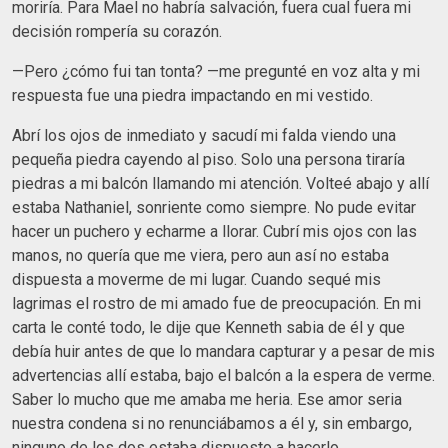
moriría. Para Mael no habría salvación, fuera cual fuera mi
decisión rompería su corazón.
—Pero ¿cómo fui tan tonta? —me pregunté en voz alta y mi
respuesta fue una piedra impactando en mi vestido.
Abrí los ojos de inmediato y sacudí mi falda viendo una
pequeña piedra cayendo al piso. Solo una persona tiraría
piedras a mi balcón llamando mi atención. Volteé abajo y allí
estaba Nathaniel, sonriente como siempre. No pude evitar
hacer un puchero y echarme a llorar. Cubrí mis ojos con las
manos, no quería que me viera, pero aun así no estaba
dispuesta a moverme de mi lugar. Cuando sequé mis
lagrimas el rostro de mi amado fue de preocupación. En mi
carta le conté todo, le dije que Kenneth sabia de él y que
debía huir antes de que lo mandara capturar y a pesar de mis
advertencias allí estaba, bajo el balcón a la espera de verme.
Saber lo mucho que me amaba me heria. Ese amor seria
nuestra condena si no renunciábamos a él y, sin embargo,
ninguno de los dos estaba dispuesto a hacerlo.