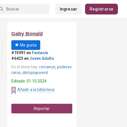
Ingresar
Registrarse
Gaby Bonald
Me gusta
#15991 en
Fantasía
#6423 en
Joven Adulto
En el texto hay:
romance
,
poderes
raros
,
distopiajuvenil
Editado: 01.10.2024
Añadir a la biblioteca
Reportar