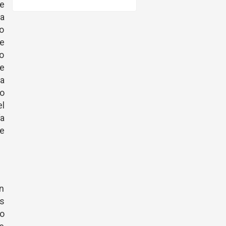
ue
ba
do
e
do
e
a
so
el
a
ve
n
s
to