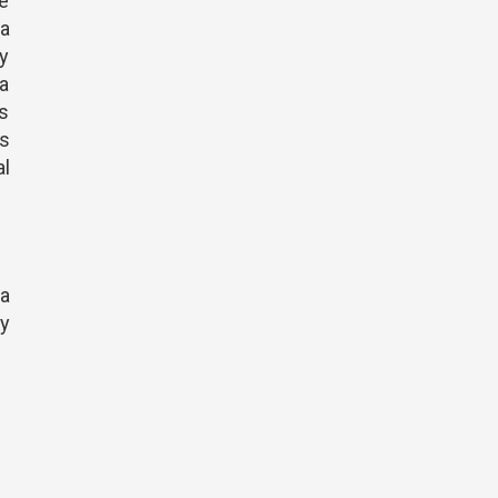
te
da
y
la
us
es
al
 a
 y