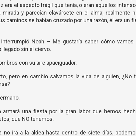
z era el aspecto frágil que tenía, o eran aquellos intens
a mirada y parecían clavársete en el alma; realmente 
us caminos se habían cruzado por una razón, él era un fi
 – Interrumpió Noah – Me gustaría saber cómo vamos 
llegado sin el ciervo.
hombros con su aire apaciguador.
rto, pero en cambio salvamos la vida de alguien, ¿No 
nsa?
hermano.
ia armará una fiesta por la gran labor que hemos hech
butos, que NO tenemos.
a no irá a la aldea hasta dentro de siete días, podem