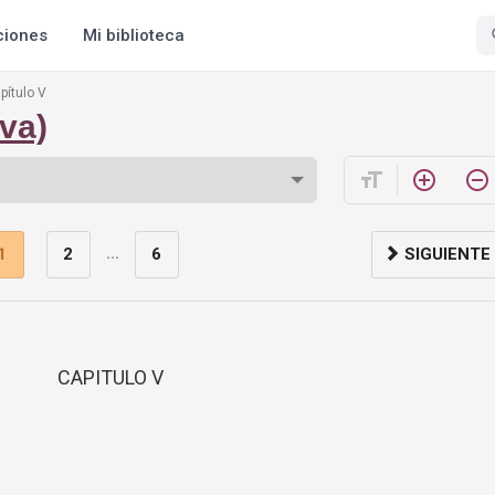
ciones
Mi biblioteca
pítulo V
va)
format_size
add_circle_outline
remove_circle_outline
...
1
2
6
SIGUIENTE
CAPITULO V