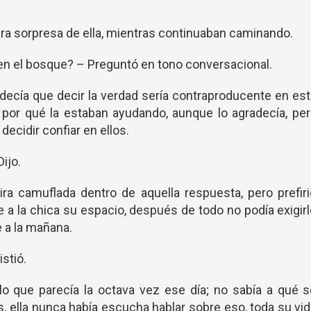
ara sorpresa de ella, mientras continuaban caminando.
en el bosque? – Preguntó en tono conversacional.
le decía que decir la verdad sería contraproducente en es
i por qué la estaban ayudando, aunque lo agradecía, pe
ecidir confiar en ellos.
ijo.
ira camuflada dentro de aquella respuesta, pero prefir
le a la chica su espacio, después de todo no podía exigir
e a la mañana.
stió.
 lo que parecía la octava vez ese día; no sabía a qué 
s, ella nunca había escucha hablar sobre eso, toda su vi