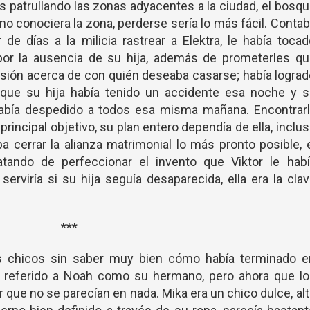
as patrullando las zonas adyacentes a la ciudad, el bosq
no conociera la zona, perderse sería lo más fácil. Conta
de días a la milicia rastrear a Elektra, le había toca
por la ausencia de su hija, además de prometerles qu
isión acerca de con quién deseaba casarse; había logra
que su hija había tenido un accidente esa noche y s
había despedido a todos esa misma mañana. Encontrarl
rincipal objetivo, su plan entero dependía de ella, inclu
a cerrar la alianza matrimonial lo más pronto posible, 
atando de perfeccionar el invento que Viktor le habí
rviría si su hija seguía desaparecida, ella era la cla
***
os chicos sin saber muy bien cómo había terminado e
ía referido a Noah como su hermano, pero ahora que lo
r que no se parecían en nada. Mika era un chico dulce, al