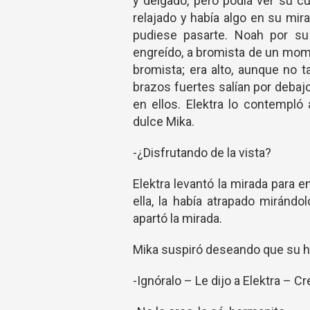
y delgado, pero podía ver su cu
relajado y había algo en su mi
pudiese pasarte. Noah por su
engreído, a bromista de un mome
bromista; era alto, aunque no 
brazos fuertes salían por debaj
en ellos. Elektra lo contempló
dulce Mika.
-¿Disfrutando de la vista?
Elektra levantó la mirada para 
ella, la había atrapado mirándo
apartó la mirada.
Mika suspiró deseando que su h
-Ignóralo – Le dijo a Elektra – 