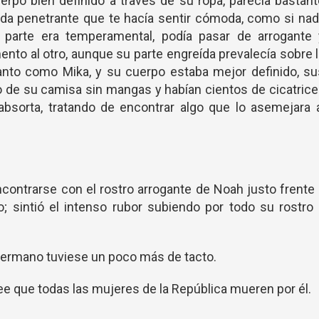
erpo bien definido a través de su ropa, parecía bastan
rada penetrante que te hacía sentir cómoda, como si na
 parte era temperamental, podía pasar de arrogante 
nto al otro, aunque su parte engreída prevalecía sobre 
tanto como Mika, y su cuerpo estaba mejor definido, s
o de su camisa sin mangas y habían cientos de cicatric
 absorta, tratando de encontrar algo que lo asemejara 
encontrarse con el rostro arrogante de Noah justo frente
lo; sintió el intenso rubor subiendo por todo su rostro
ermano tuviese un poco más de tacto.
Cree que todas las mujeres de la República mueren por él.