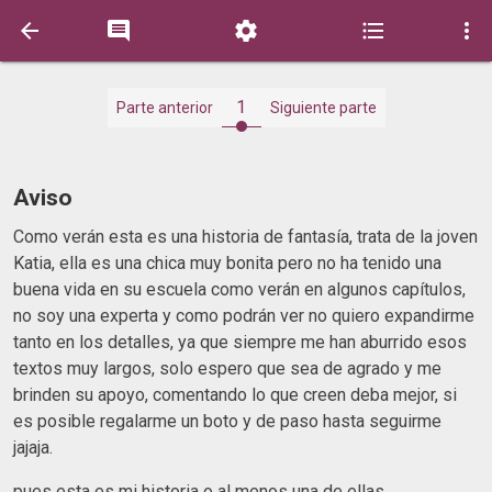





1
Parte anterior
Siguiente parte
Aviso
Como verán esta es una historia de fantasía, trata de la joven
Katia, ella es una chica muy bonita pero no ha tenido una
buena vida en su escuela como verán en algunos capítulos,
no soy una experta y como podrán ver no quiero expandirme
tanto en los detalles, ya que siempre me han aburrido esos
textos muy largos, solo espero que sea de agrado y me
brinden su apoyo, comentando lo que creen deba mejor, si
es posible regalarme un boto y de paso hasta seguirme
jajaja.
pues esta es mi historia o al menos una de ellas.