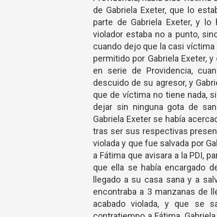
de Gabriela Exeter, que lo est
parte de Gabriela Exeter, y l
violador estaba no a punto, sin
cuando dejo que la casi víctima
permitido por Gabriela Exeter, 
en serie de Providencia, cua
descuido de su agresor, y Gabri
que de víctima no tiene nada, s
dejar sin ninguna gota de san
Gabriela Exeter se había acercad
tras ser sus respectivas presen
violada y que fue salvada por Gab
a Fátima que avisara a la PDI, pa
que ella se había encargado de
llegado a su casa sana y a salv
encontraba a 3 manzanas de lleg
acabado violada, y que se s
contratiempo a Fátima, Gabriela