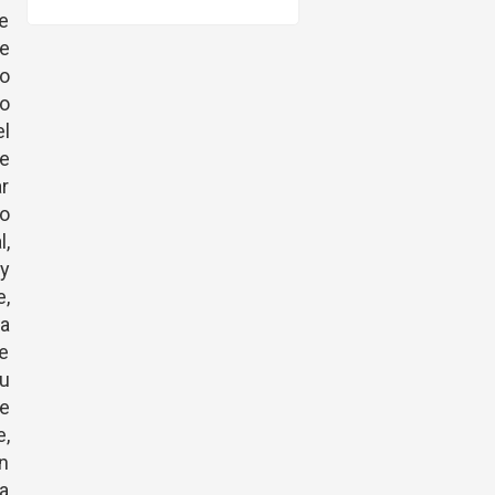
re
ne
o
mo
el
de
ar
go
l,
 y
e,
ra
re
su
de
e,
n
la