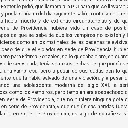
Exeter le pidió, que llamara a la PDI para que se llevaran 
 y por la mañana del dia siguiente salió la noticia de que 
cia había muerto y de extrañas circunstancias y de qu
serie de Providencia hubiera sido un caso de posibl
mpos de que se sabe de qué los vampiros no existen y 
icieros como en los matinales de las cadenas televisiv
 caso de que el violador en serie de Providencia hubie
ero para Fátima Gonzales, no lo quedaba claro, en cuan
vo de ser violada, tenía seria sospechas de que podría se
ra una vampiresa, pero a pesar de sus dudas con lo q
ente que la había salvado de una violación, y a pesar 
endo una adolescente moderna del siglo XXI, le serí
cosa como los vampiros, pero también era sospechoso d
en serie de Providencia, que no hubiera ninguna gota 
r en serie de Providencia, y que sus únicas heridas fuer
olador en serie de Providencia, es algo de extrañeza s