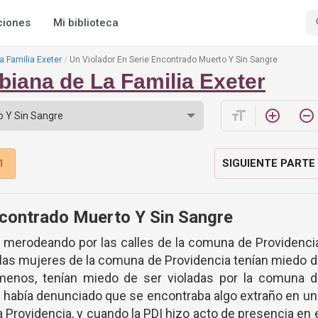
ciones
Mi biblioteca
a Familia Exeter
Un Violador En Serie Encontrado Muerto Y Sin Sangre
iana de La Familia Exeter
format_size
add_circle_outline
remove_circle_outline
1
SIGUIENTE PARTE
ncontrado Muerto Y Sin Sangre
a merodeando por las calles de la comuna de Providenci
a las mujeres de la comuna de Providencia tenían miedo 
 menos, tenían miedo de ser violadas por la comuna d
e había denunciado que se encontraba algo extraño en u
a Providencia, y cuando la PDI hizo acto de presencia en 