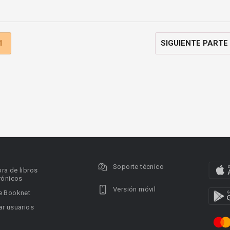
1
SIGUIENTE PARTE
Soporte técnico
ra de libros
rónicos
Versión móvil
e Booknet
r usuarios