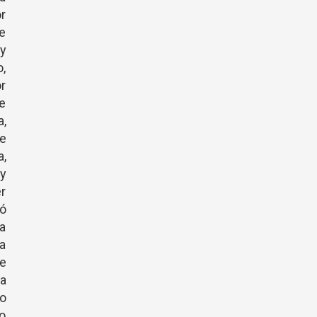
or
e
 y
o,
or
e
a,
de
,
 y
er
ió
ya
ra
se
ra
o
vo