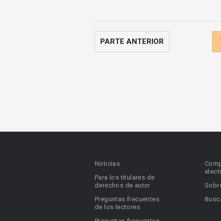
PARTE ANTERIOR
Noticias
Comp
elect
Para los titulares de
derechos de autor
Sobr
Preguntas frecuentes
Busca
de los lectores
Preguntas frecuentes