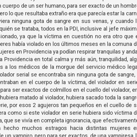
 un cuerpo de un ser humano, para ser exacto de un homb
ero lo que resultaba extraño era que parecía estar la car
iera ninguna gota de sangre en sus venas, y cuando l
quién se trataba, todos en la PDI, inclusive al jefe máxi
ionado, ya que la víctima en cuestión no era otro que 
jeres había violado en los últimos meses en la comuna 
ujeres en Providencia ya podían respirar tranquilas y and
a Providencia en total calma y más aún, tranquilidad, al
 a los médicos de la morgue del servicio médico lega
iolador serial se encontraba sin ninguna gota de sangre,
raban en el cuerpo de la víctima, del violador en seri
ara ser exactos de colmillos en el cuello del violador, e
ubiera matado al violador, hubiera sacado toda la sang
serie, por esos 2 agujeros tan pequeños en el cuello de 
, era como si este violador en serie hubiera sido víctima 
a, que se vivía en completa ignorancia, que efectivament
ía hecho muchos estragos hacia distintas mujeres e
de un vampiro, pero para ser exactos, de una vampiresa, 