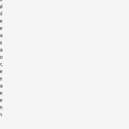
al
el
e
e
la
as
ra
to
r,
ue
de
a
e
de
an
in