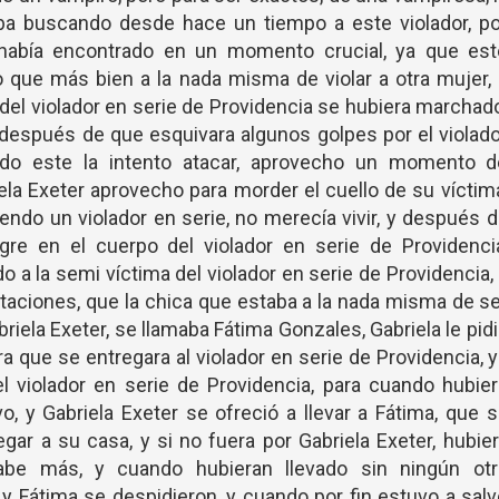
aba buscando desde hace un tiempo a este violador, p
o había encontrado en un momento crucial, ya que est
o que más bien a la nada misma de violar a otra mujer,
 del violador en serie de Providencia se hubiera marchad
y después de que esquivara algunos golpes por el violad
ndo este la intento atacar, aprovecho un momento d
ela Exeter aprovecho para morder el cuello de su víctim
iendo un violador en serie, no merecía vivir, y después 
gre en el cuerpo del violador en serie de Providencia
o a la semi víctima del violador en serie de Providencia,
taciones, que la chica que estaba a la nada misma de s
riela Exeter, se llamaba Fátima Gonzales, Gabriela le pid
ra que se entregara al violador en serie de Providencia, 
l violador en serie de Providencia, para cuando hubie
o, y Gabriela Exeter se ofreció a llevar a Fátima, que 
ar a su casa, y si no fuera por Gabriela Exeter, hubie
abe más, y cuando hubieran llevado sin ningún otr
 y Fátima se despidieron, y cuando por fin estuvo a sal