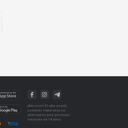
¡Atención! El sitio puede
contener materiales no
adecuados para personas
menores de 18 años.