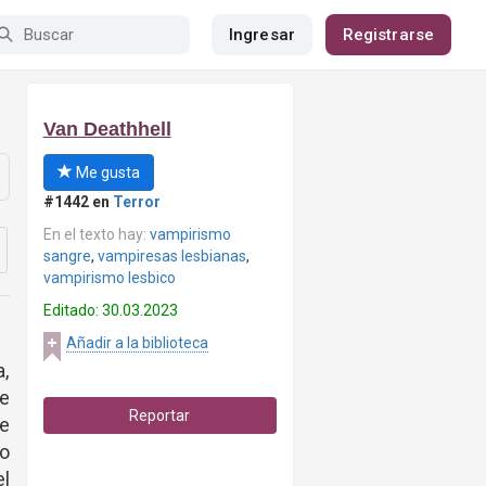
Ingresar
Registrarse
Van Deathhell
Me gusta
#1442 en
Terror
En el texto hay:
vampirismo
sangre
,
vampiresas lesbianas
,
vampirismo lesbico
Editado: 30.03.2023
Añadir a la biblioteca
a,
de
Reportar
e
no
el