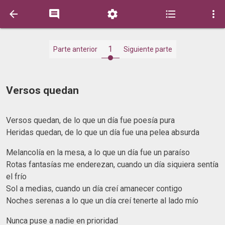





1
Parte anterior
Siguiente parte
Versos quedan
Versos quedan, de lo que un día fue poesía pura
Heridas quedan, de lo que un día fue una pelea absurda
Melancolía en la mesa, a lo que un día fue un paraíso
Rotas fantasías me enderezan, cuando un día siquiera sentía
el frío
Sol a medias, cuando un día creí amanecer contigo
Noches serenas a lo que un día creí tenerte al lado mío
Nunca puse a nadie en prioridad