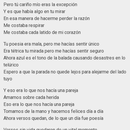
Pero tú cariño mío eras la excepción
Y es que había algo en tu mirar
En esa manera de hacerme perder la razón
Me costaba respirar
Me costaba cada latido de mi corazón
Tu poesia era mala, pero me hacías sentir único
Era tétrica tu mirada pero me hacías sentir seguro
Ahora azul es el tono de la balada causando desastres en lo
telúrico
Espero a que la parada no quede lejos para alejarme del lado
tuyo
Y eso era lo que nos hacía una pareja
Amarnos sobre cada herida
Eso era lo que nos hacía una pareja
Tomarnos de la mano y hacernos felices día a día
Ahora versos quedan, de lo que un día fue poesía
Versos sin vida quedaron de un vital momento