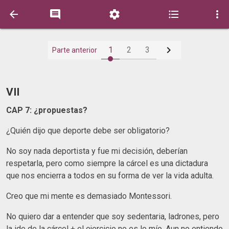






1
2
3
Parte anterior
VII
CAP 7: ¿propuestas?
¿Quién dijo que deporte debe ser obligatorio?
No soy nada deportista y fue mi decisión, deberían
respetarla, pero como siempre la cárcel es una dictadura
que nos encierra a todos en su forma de ver la vida adulta.
Creo que mi mente es demasiado Montessori.
No quiero dar a entender que soy sedentaria, ladrones, pero
la ide de la cárcel + el ejercicio no es lo mío. Aun no entiendo