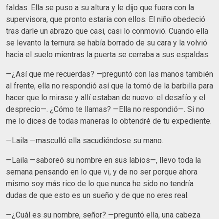
faldas. Ella se puso a su altura y le dijo que fuera con la
supervisora, que pronto estaría con ellos. El niño obedeció
tras darle un abrazo que casi, casi lo conmovió. Cuando ella
se levanto la ternura se había borrado de su cara y la volvió
hacia el suelo mientras la puerta se cerraba a sus espaldas.
—¿Así que me recuerdas? —preguntó con las manos también
al frente, ella no respondió así que la tomó de la barbilla para
hacer que lo mirase y allí estaban de nuevo: el desafío y el
desprecio—. ¿Cómo te llamas? —Ella no respondió—. Si no
me lo dices de todas maneras lo obtendré de tu expediente.
—Laila —masculló ella sacudiéndose su mano.
—Laila —saboreó su nombre en sus labios—, llevo toda la
semana pensando en lo que vi, y de no ser porque ahora
mismo soy más rico de lo que nunca he sido no tendría
dudas de que esto es un sueño y de que no eres real.
—¿Cuál es su nombre, señor? —preguntó ella, una cabeza