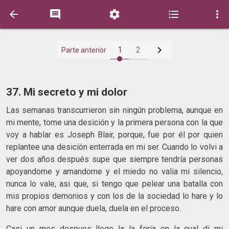






1
2
Parte anterior
37. Mi secreto y mi dolor
Las semanas transcurrieron sin ningún problema, aunque en
mi mente, tome una desición y la primera persona con la que
voy a hablar es Joseph Blair, porque, fue por él por quien
replantee una desición enterrada en mi ser. Cuando lo volvi a
ver dos años después supe que siempre tendría personas
apoyandome y amandome y el miedo no valia mi silencio,
nunca lo vale, asi que, si tengo que pelear una batalla con
mis propios demonios y con los de la sociedad lo hare y lo
hare con amor aunque duela, duela en el proceso.
Casi un mes despues llego la la feria en la cual di mi