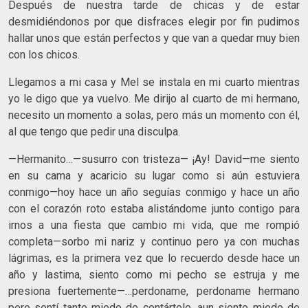
Después de nuestra tarde de chicas y de estar
desmidiéndonos por que disfraces elegir por fin pudimos
hallar unos que están perfectos y que van a quedar muy bien
con los chicos.
Llegamos a mi casa y Mel se instala en mi cuarto mientras
yo le digo que ya vuelvo. Me dirijo al cuarto de mi hermano,
necesito un momento a solas, pero más un momento con él,
al que tengo que pedir una disculpa.
—Hermanito…—susurro con tristeza— ¡Ay! David—me siento
en su cama y acaricio su lugar como si aún estuviera
conmigo—hoy hace un año seguías conmigo y hace un año
con el corazón roto estaba alistándome junto contigo para
irnos a una fiesta que cambio mi vida, que me rompió
completa—sorbo mi nariz y continuo pero ya con muchas
lágrimas, es la primera vez que lo recuerdo desde hace un
año y lastima, siento como mi pecho se estruja y me
presiona fuertemente—…perdoname, perdoname hermano
pero sentí tanto miedo de contártelo, aun siento miedo de