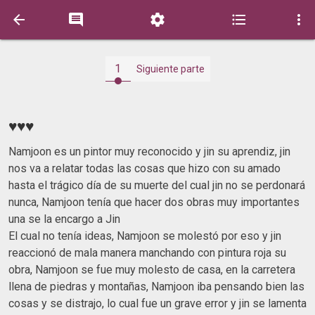





1
Siguiente parte
♥️♥️♥️
Namjoon es un pintor muy reconocido y jin su aprendiz, jin
nos va a relatar todas las cosas que hizo con su amado
hasta el trágico día de su muerte del cual jin no se perdonará
nunca, Namjoon tenía que hacer dos obras muy importantes
una se la encargo a Jin
El cual no tenía ideas, Namjoon se molestó por eso y jin
reaccionó de mala manera manchando con pintura roja su
obra, Namjoon se fue muy molesto de casa, en la carretera
llena de piedras y montañas, Namjoon iba pensando bien las
cosas y se distrajo, lo cual fue un grave error y jin se lamenta