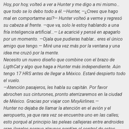
Hoy, por hoy, volteó a ver a Hunter y me digo a mi mismo…
que todo se lo debo todo a él.—Hunter, —¿Crees que hago
mal en comportarme así?— Hunter volteó a verme y regresó
su cabeza al frente. —que va, solo le estoy hablando a una
fría inteligencia artificial…— Le acaricié y pensé en apagarlo
por un momento. —Ojala que pudieras hablar… eres el único
amigo que tengo.— Miré una vez más por la ventana y una
idea me cruzó por la mente.
Necesito un nuevo diseño que combine con el brazo de
LigthCat y algo que haga a Hunter más independiente. Aún
tengo 17 HRS antes de llegar a México. Estaré despierto todo
el vuelo.
—Atención pasajeros, les habla su capitán. Por favor
abrochen sus cinturones, pronto aterrizaremos en la ciudad
de México. Gracias por viajar con MxyAirlines.—
Hunter no dejaba de llamar la atención en el avión y el
aeropuerto, ya que rara vez se encuentra uno en las calles;
esto porqué al principio las peleas callejeras entre androides
eran ilegales porque algunos perdían el control de estos.