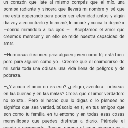
un corazón que late al mismo compás que el mío, una
sonrisa radiante y sincera que llevará mi nombre y sé que
me está esperando para poder ser eternidad juntos y algún
día voy a encontrarlo y lo amaré, lo amaré y nunca lo dejaré ir
—sonrió mirándolo a los ojos —. Aceptamos el amor que
creemos merecer y en ello se mide nuestra capacidad de
amar.
—Hermosas ilusiones para alguien joven como tú, está bien,
pero para alguien como yo… Créeme que el enamorarse de
mi seria toda una odisea, una vida llena de peligros y de
pobreza.
—¿Y acaso el amor no es eso? ¿peligro, aventura… odiseas,
en las buenas y en las malas? Crees que el amor verdadero
no existe… Pero el hecho que lo digas o lo pienses no
significa que sea verdad, búscalo en ti, en tus amigos que
son como tu familia, en tu entorno y en todas esas cosas
maravillosas que puedes disfrutar a diario. Piérdele el
miedo a enamorarte, Remus, porque el amor siempre va a