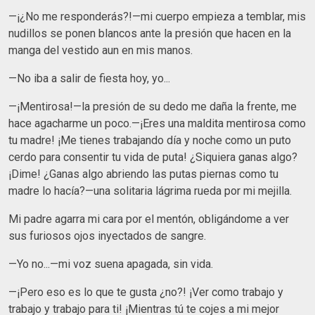
—¡¿No me responderás?!—mi cuerpo empieza a temblar, mis
nudillos se ponen blancos ante la presión que hacen en la
manga del vestido aun en mis manos.
—No iba a salir de fiesta hoy, yo...
—¡Mentirosa!—la presión de su dedo me daña la frente, me
hace agacharme un poco.—¡Eres una maldita mentirosa como
tu madre! ¡Me tienes trabajando día y noche como un puto
cerdo para consentir tu vida de puta! ¿Siquiera ganas algo?
¡Dime! ¿Ganas algo abriendo las putas piernas como tu
madre lo hacía?—una solitaria lágrima rueda por mi mejilla.
Mi padre agarra mi cara por el mentón, obligándome a ver
sus furiosos ojos inyectados de sangre.
—Yo no...—mi voz suena apagada, sin vida.
—¡Pero eso es lo que te gusta ¿no?! ¡Ver como trabajo y
trabajo y trabajo para ti! ¡Mientras tú te cojes a mi mejor