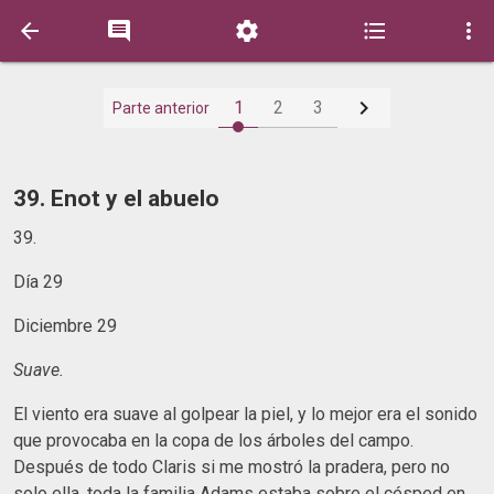






1
2
3
Parte anterior
39. Enot y el abuelo
39.
Día 29
Diciembre 29
Suave.
El viento era suave al golpear la piel, y lo mejor era el sonido
que provocaba en la copa de los árboles del campo.
Después de todo Claris si me mostró la pradera, pero no
solo ella, toda la familia Adams estaba sobre el césped en