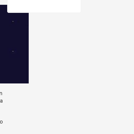
ón
ta
mo