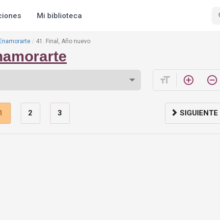
ciones
Mi biblioteca
 Enamorarte
41. Final, Año nuevo
namorarte
format_size
add_circle_outline
remove_circle_outline
1
2
3
SIGUIENTE