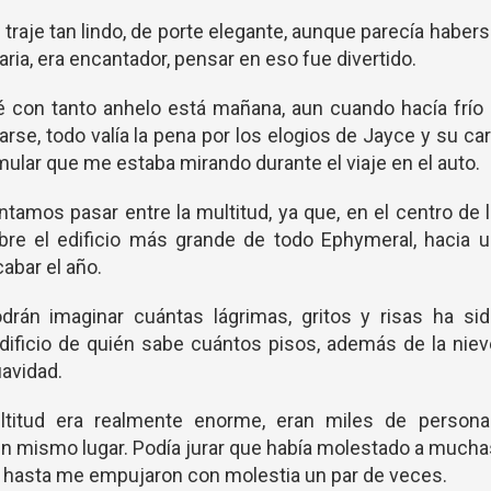
 traje tan lindo, de porte elegante, aunque parecía haber
ia, era encantador, pensar en eso fue divertido.
 con tanto anhelo está mañana, aun cuando hacía frío
rse, todo valía la pena por los elogios de Jayce y su ca
mular que me estaba mirando durante el viaje en el auto.
ntamos pasar entre la multitud, ya que, en el centro de 
bre el edificio más grande de todo Ephymeral, hacia u
abar el año.
odrán imaginar cuántas lágrimas, gritos y risas ha si
dificio de quién sabe cuántos pisos, además de la nie
uavidad.
titud era realmente enorme, eran miles de persona
un mismo lugar. Podía jurar que había molestado a much
s, hasta me empujaron con molestia un par de veces.