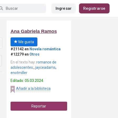
Ingresar
Registrarse
Ana Gabriela Ramos
Me gusta
#21142 en
Novela romántica
#12279 en
Otros
En el texto hay:
romance de
adolescentes.
,
jayceadams
,
enotmiller
Editado: 05.03.2024
Añadir a la biblioteca
Reportar