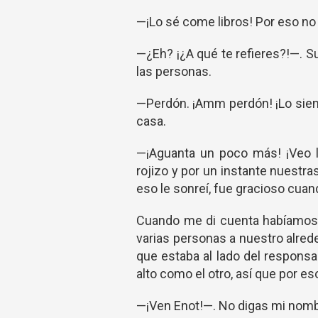
—¡Lo sé come libros! Por eso no
—¿Eh? ¡¿A qué te refieres?!—. 
las personas.
—Perdón. ¡Amm perdón! ¡Lo sient
casa.
—¡Aguanta un poco más! ¡Veo l
rojizo y por un instante nuestra
eso le sonreí, fue gracioso cuand
Cuando me di cuenta habíamos 
varias personas a nuestro alrede
que estaba al lado del responsa
alto como el otro, así que por e
—¡Ven Enot!—. No digas mi nomb