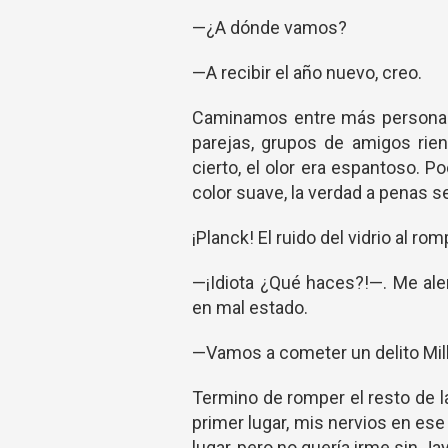
—¿A dónde vamos?
—A recibir el año nuevo, creo.
Caminamos entre más personas 
parejas, grupos de amigos rien
cierto, el olor era espantoso. 
color suave, la verdad a penas s
¡Planck! El ruido del vidrio al ro
—¡Idiota ¿Qué haces?!—. Me aler
en mal estado.
—Vamos a cometer un delito Mill
Termino de romper el resto de la
primer lugar, mis nervios en e
lugar, pero no quería irme sin Ja