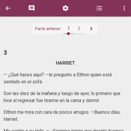






1
2
Parte anterior
3
HARRIET
— ¿Qué haces aquí? —le pregunto a Elthon quien está
sentado en el sofá.
Son las diez de la mañana y luego de ayer, lo primero que
hice al regresar fue tirarme en la cama y dormir.
Elthon me mira con cara de pocos amigos. —Buenos días,
Harriet.
Me siento a su lado. — ¿Siempre tengo que decirte buenos