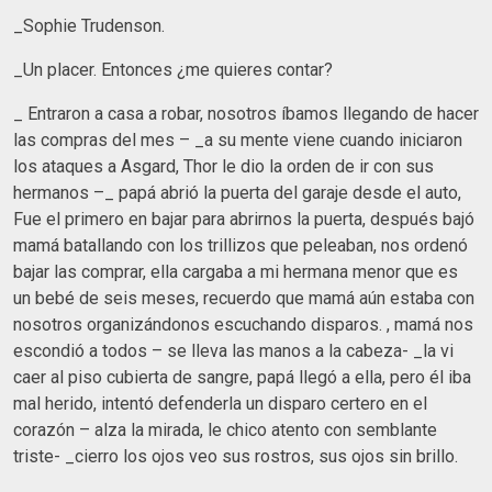
_Sophie Trudenson.
_Un placer. Entonces ¿me quieres contar?
_ Entraron a casa a robar, nosotros íbamos llegando de hacer
las compras del mes – _a su mente viene cuando iniciaron
los ataques a Asgard, Thor le dio la orden de ir con sus
hermanos –_ papá abrió la puerta del garaje desde el auto,
Fue el primero en bajar para abrirnos la puerta, después bajó
mamá batallando con los trillizos que peleaban, nos ordenó
bajar las comprar, ella cargaba a mi hermana menor que es
un bebé de seis meses, recuerdo que mamá aún estaba con
nosotros organizándonos escuchando disparos. , mamá nos
escondió a todos – se lleva las manos a la cabeza- _la vi
caer al piso cubierta de sangre, papá llegó a ella, pero él iba
mal herido, intentó defenderla un disparo certero en el
corazón – alza la mirada, le chico atento con semblante
triste- _cierro los ojos veo sus rostros, sus ojos sin brillo.