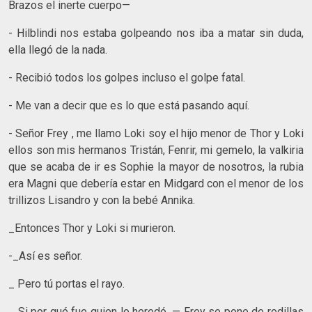
Brazos el inerte cuerpo—
- Hilblindi nos estaba golpeando nos iba a matar sin duda,
ella llegó de la nada.
- Recibió todos los golpes incluso el golpe fatal.
- Me van a decir que es lo que está pasando aquí.
- Señor Frey , me llamo Loki soy el hijo menor de Thor y Loki
ellos son mis hermanos Tristán, Fenrir, mi gemelo, la valkiria
que se acaba de ir es Sophie la mayor de nosotros, la rubia
era Magni que debería estar en Midgard con el menor de los
trillizos Lisandro y con la bebé Annika.
_Entonces Thor y Loki si murieron.
-_Así es señor.
_ Pero tú portas el rayo.
_ Si por qué fue quien lo heredó. — Frey se pone de rodillas