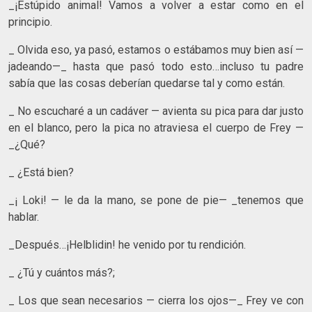
_¡Estúpido animal! Vamos a volver a estar como en el
principio.
_ Olvida eso, ya pasó, estamos o estábamos muy bien así —
jadeando—_ hasta que pasó todo esto…incluso tu padre
sabía que las cosas deberían quedarse tal y como están.
_ No escucharé a un cadáver — avienta su pica para dar justo
en el blanco, pero la pica no atraviesa el cuerpo de Frey —
_¿Qué?
_ ¿Está bien?
_¡ Loki! — le da la mano, se pone de pie— _tenemos que
hablar.
_Después…¡Helblidin! he venido por tu rendición.
_ ¿Tú y cuántos más?;
_ Los que sean necesarios — cierra los ojos—_ Frey ve con