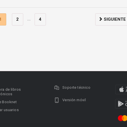
...
1
2
4
SIGUIENTE
Soporte técnico
ra de libros
rónicos
Versión móvil
e Booknet
r usuarios