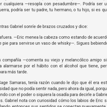
 ser cualquiera —resopla con pesadumbre—. Podría ser 
rra, podría ser tu padre, tu hermano, o tu hijo, si es q
ras Gabriel sonríe de brazos cruzados y dice:
á afuera. —Eric menea la cabeza como estando de acuer
e pie para servirse un vaso de whisky—. Sigues bebiend
s compañía —comenta su viejo y melancólico
amigo
si
ía alarmarse por el hábito con el alcohol que tiene, pe
para más tarde.
Sage Samaras, tenía razón cuando le dijo que él era es
dad que no podía sentir nada, pero ahora da igual, porq
do con el poder o siquiera la osadía para decirle a Gabri
s. Gabriel nota con curiosidad cómo los labios de Eric 
lando, entonces sus sentidos se conectan nuevamente 