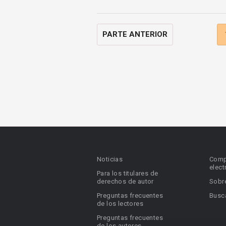
PARTE ANTERIOR
Noticias
Comp
elect
Para los titulares de
derechos de autor
Sobr
Preguntas frecuentes
Busca
de los lectores
Preguntas frecuentes
de los autores