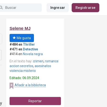
Ingresar
Registrarse
Selene MJ
Me gusta
#484 en
Thriller
#471 en
Detective
#414 en
Novela negra
En el texto hay:
crimen
,
romance
accion secretos
,
asesinatos
violencia misterio
Editado: 06.09.2024
Añadir a la biblioteca
Reportar
 y