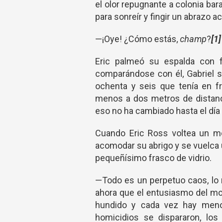
el olor repugnante a colonia bar
para sonreír y fingir un abrazo a
—¡Oye! ¿Cómo estás,
champ
?
[1]
Eric palmeó su espalda con f
comparándose con él, Gabriel s
ochenta y seis que tenía en fr
menos a dos metros de distanc
eso no ha cambiado hasta el día 
Cuando Eric Ross voltea un mom
acomodar su abrigo y se vuelca
pequeñísimo frasco de vidrio.
—Todo es un perpetuo caos, lo 
ahora que el entusiasmo del m
hundido y cada vez hay menos
homicidios se dispararon, lo