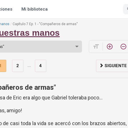
ciones
Mi biblioteca
 manos
Capítulo 7 Ep. 1 - "Compañeros de armas"
nuestras manos
format_size
add_circle_outline
remove_circle_outline
...
1
2
4
SIGUIENTE
mpañeros de armas"
sa de Eric era algo que Gabriel toleraba poco…
gas, amigo!
de casi toda la vida se acercó con los brazos abiertos,