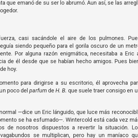
ata que emanó de su ser lo abrumó. Aun así, se las arreg
cogedor.
uerza, casi sacándole el aire de los pulmones. Pue
eguía siendo pequeño para el gorila oscuro de un met
ente. Por alguna razón enigmática, necesitaba a Eric 
ia de él desde que se habían hecho amigos. Pues bien
de hoy.
ento para dirigirse a su escritorio, él aprovecha pa
 un poco del
parfum
de
H. B.
que suele traer consigo en 
normal —dice un Eric lánguido, que luce más reconocib
omento se ha esfumado—. Wintercold está cada vez má
 de nosotros dispuestos a revertir la situación. Lo
s vagabundos se multiplican, pero hay un maníaco qu