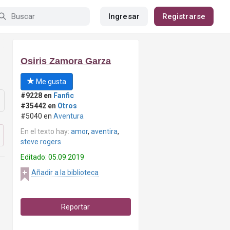
Ingresar
Registrarse
Osiris Zamora Garza
Me gusta
#9228 en
Fanfic
#35442 en
Otros
#5040 en
Aventura
En el texto hay:
amor
,
aventira
,
steve rogers
Editado: 05.09.2019
Añadir a la biblioteca
Reportar