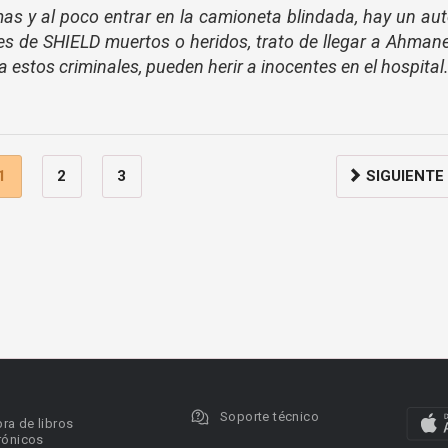
s y al poco entrar en la camioneta blindada, hay un au
es de SHIELD muertos o heridos, trato de llegar a Ahman
 a estos criminales, pueden herir a inocentes en el hospital
1
2
3
SIGUIENTE
Soporte técnico
ra de libros
rónicos