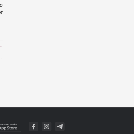
to
et
.