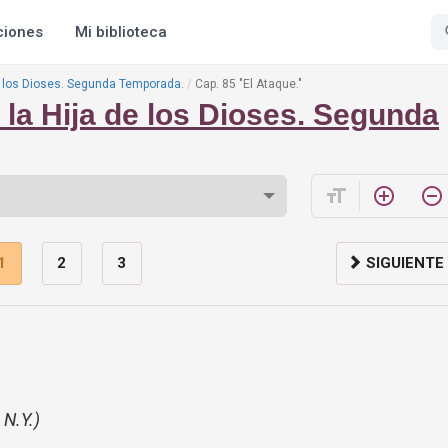
ciones
Mi biblioteca
e los Dioses. Segunda Temporada.
Cap. 85 "El Ataque."
la Hija de los Dioses. Segunda
format_size
add_circle_outline
remove_circle_outline
1
2
3
SIGUIENTE
N.Y.)