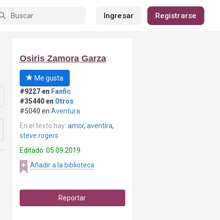
Ingresar
Registrarse
Osiris Zamora Garza
Me gusta
#9227 en
Fanfic
#35440 en
Otros
#5040 en
Aventura
En el texto hay:
amor
,
aventira
,
steve rogers
Editado: 05.09.2019
Añadir a la biblioteca
Reportar