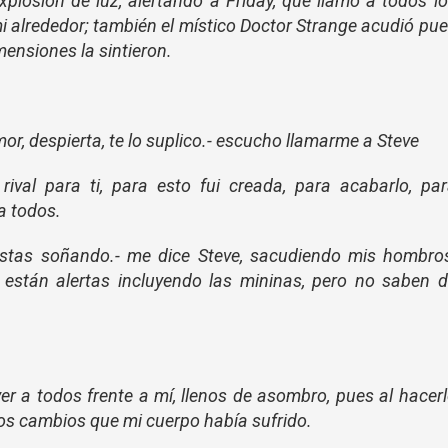
plosión de luz, alertando a Friday, que llamo a todos l
 alrededor; también el místico Doctor Strange acudió pu
mensiones la sintieron.
r, despierta, te lo suplico.- escucho llamarme a Steve
rival para ti, para esto fui creada, para acabarlo, pa
a todos.
estas soñando.- me dice Steve, sacudiendo mis hombro
están alertas incluyendo las mininas, pero no saben 
ver a todos frente a mí, llenos de asombro, pues al hacer
os cambios que mi cuerpo había sufrido.