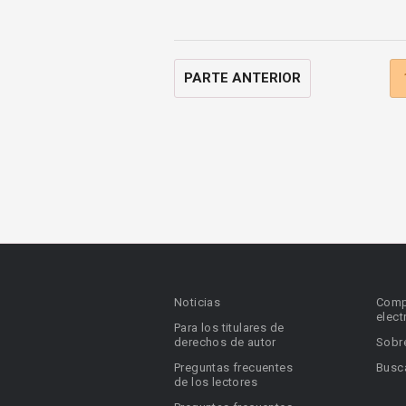
PARTE ANTERIOR
Noticias
Comp
elect
Para los titulares de
derechos de autor
Sobr
Preguntas frecuentes
Busca
de los lectores