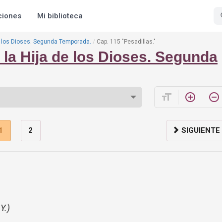
ciones
Mi biblioteca
e los Dioses. Segunda Temporada.
Cap. 115 "Pesadillas."
la Hija de los Dioses. Segunda
format_size
add_circle_outline
remove_circle_outline
1
2
SIGUIENTE
Y.)