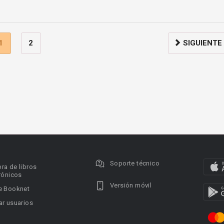
1
2
SIGUIENTE
Soporte técnico
ra de libros
rónicos
Versión móvil
e Booknet
r usuarios