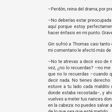
–Perdón, reina del drama, por pr
–No deberías estar preocupada 
aquí porque estoy perfectamen
hacer énfasis en mi punto. Grave
Gin
sufrió a Thomas casi tanto 
mi comentario le afectó más de l
–No te atrevas a decir eso de n
vez, ¿no lo recuerdas? –no me d
que no lo recuerdas –cuando q
decir nada. No tienes derecho
estuve a tu lado cada maldito
donde estaba recostada–, y ah
vuelves a meter tus narices dond
en la cabeza: no puedes salvar
de lo que sea que esté metido.