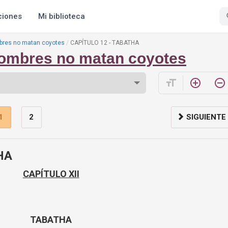
ciones
Mi biblioteca
bres no matan coyotes
CAPÍTULO 12 - TABATHA
ombres no matan coyotes
format_size
add_circle_outline
remove_circle_outline
1
2
SIGUIENTE
HA
CAPÍTULO XII
TABATHA