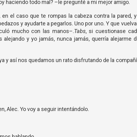
y haciendo todo mal? –le pregunté a mi mejor amigo.
, en el caso que te rompas la cabeza contra la pared, 
 pedazos y ayudarte a pegarlos. Uno por uno. Y que vuelv
iculó mucho con las manos–.
Tabs
, si cuestionase ca
 alejando y yo jamás, nunca jamás, querría alejarme 
uya y así nos quedamos un rato disfrutando de la compañ
n, Alec. Yo voy a seguir intentándolo.
mos hablando.