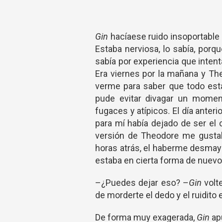
Gin
hacíaese ruido insoportable 
Estaba nerviosa, lo sabía, porq
sabía por experiencia que inten
Era viernes por la mañana y The
verme para saber que todo est
pude evitar divagar un mome
fugaces y atípicos. El día anter
para mí había dejado de ser el
versión de Theodore me gustab
horas atrás, el haberme desmay
estaba en cierta forma de nuevo 
–¿Puedes dejar eso? –
Gin
volte
de morderte el dedo y el ruidito
De forma muy exagerada,
Gin
ap