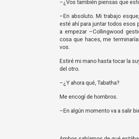
–¿Vos también piensas que esto
–En absoluto. Mi trabajo esque
esté ahí para juntar todos esos
a empezar –Collingwood gest
cosa que haces, me terminarías
vos.
Estiré mi mano hasta tocar la s
del otro.
–¿Y ahora qué, Tabatha?
Me encogí de hombros.
–En algún momento va a salir bie
Ambos sabíamos de qué estába