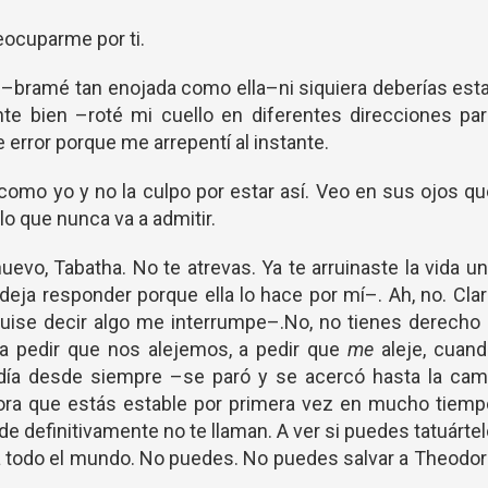
eocuparme por ti.
–bramé tan enojada como ella–ni siquiera deberías est
te bien –roté mi cuello en diferentes direcciones par
 error porque me arrepentí al instante.
como yo y no la culpo por estar así. Veo en sus ojos q
o que nunca va a admitir.
uevo, Tabatha. No te atrevas. Ya te arruinaste la vida u
eja responder porque ella lo hace por mí–. Ah, no. Cla
uise decir algo me interrumpe–.No, no tienes derecho 
 a pedir que nos alejemos, a pedir que
me
aleje, cuand
 día desde siempre –se paró y se acercó hasta la cam
ora que estás estable por primera vez en mucho tiemp
e definitivamente no te llaman. A ver si puedes tatuárte
 a todo el mundo. No puedes. No puedes salvar a Theodo