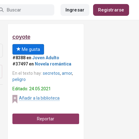
Ingresar
Registrarse
coyote
Me gusta
#8388 en
Joven Adulto
#37497 en
Novela romántica
En el texto hay:
secretos
,
amor
,
peligro
Editado: 24.05.2021
Añadir a la biblioteca
Reportar