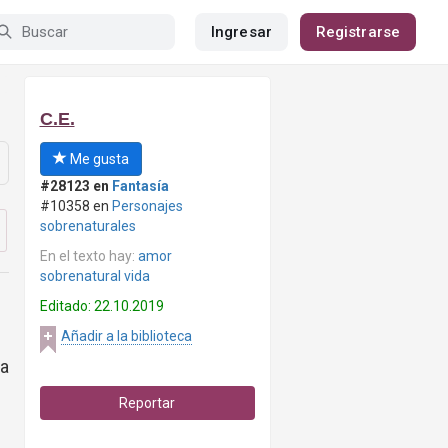
Ingresar
Registrarse
C.E.
Me gusta
#28123 en
Fantasía
#10358 en
Personajes
sobrenaturales
En el texto hay:
amor
sobrenatural vida
Editado: 22.10.2019
Añadir a la biblioteca
a
Reportar