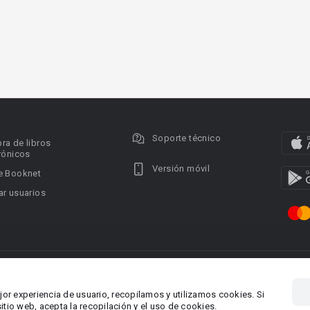
Soporte técnico
ra de libros
rónicos
Versión móvil
e Booknet
r usuarios
ervados.
Privacy policy
DMCA Copyright Policy
Condi
ina 1, Larnaca,
Área RR.PP.: pr@booknet.co
jor experiencia de usuario, recopilamos y utilizamos cookies. Si
tio web, acepta la recopilación y el uso de cookies.