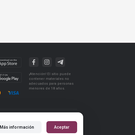
¡Atención! El sitio puede
contener materiales no
adecuados para personas
menores de 18 años.
ciones de uso
Acuerdo de Privacidad
Más información
Aceptar
m
Reglas para la publicación de libros