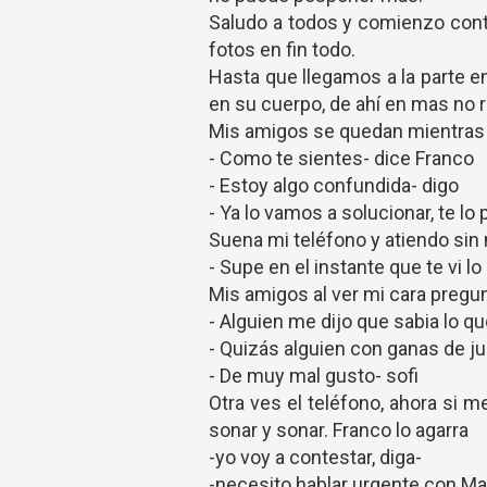
Saludo a todos y comienzo cont
fotos en fin todo.
Hasta que llegamos a la parte e
en su cuerpo, de ahí en mas no
Mis amigos se quedan mientras m
- Como te sientes- dice Franco
- Estoy algo confundida- digo
- Ya lo vamos a solucionar, te lo
Suena mi teléfono y atiendo sin 
- Supe en el instante que te vi l
Mis amigos al ver mi cara pregu
- Alguien me dijo que sabia lo q
- Quizás alguien con ganas de j
- De muy mal gusto- sofi
Otra ves el teléfono, ahora si 
sonar y sonar. Franco lo agarra
-yo voy a contestar, diga-
-necesito hablar urgente con Ma