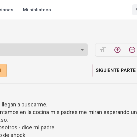
ciones
Mi biblioteca
format_size
add_circle_outline
remove_circle_outline
1
SIGUIENTE PARTE
s llegan a buscarme.
entamos en la cocina mis padres me miran esperando un
aso.
osotros.- dice mi padre
o de shock.