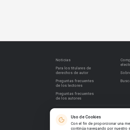
Noticias
Comp
elect
Para los titulares de
derechos de autor
Sobr
Preguntas frecuentes
Busca
de los lectores
Preguntas frecuentes
de los autores
© 2026 Booknet. Todos los derechos res
Uso de Cookies
Dirección comercial: Griva Digeni 51, ofic
Con el fin de proporcionar una me
6036, Chipre
continúa navegando por nuestro si