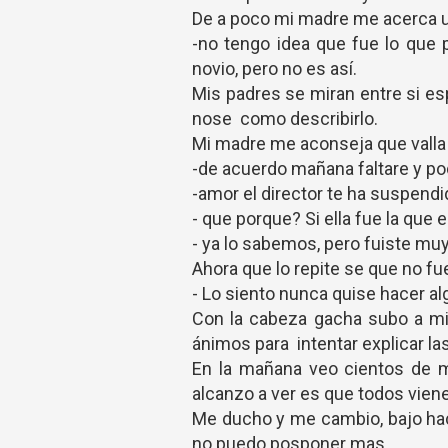
De a poco mi madre me acerca u
-no tengo idea que fue lo que
novio, pero no es así.
Mis padres se miran entre si e
nose como describirlo.
Mi madre me aconseja que valla
-de acuerdo mañana faltare y p
-amor el director te ha suspen
- que porque? Si ella fue la qu
- ya lo sabemos, pero fuiste muy
Ahora que lo repite se que no f
- Lo siento nunca quise hacer al
Con la cabeza gacha subo a mi 
ánimos para intentar explicar la
En la mañana veo cientos de m
alcanzo a ver es que todos vien
Me ducho y me cambio, bajo hac
no puedo posponer mas.