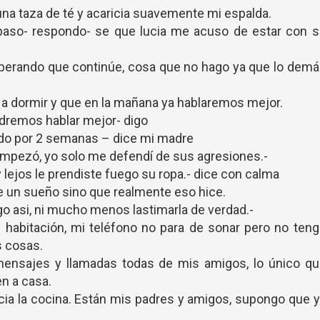
na taza de té y acaricia suavemente mi espalda.
 paso- respondo- se que lucia me acuso de estar con s
sperando que continúe, cosa que no hago ya que lo dem
 a dormir y que en la mañana ya hablaremos mejor.
odremos hablar mejor- digo
dido por 2 semanas – dice mi madre
e empezó, yo solo me defendí de sus agresiones.-
 lejos le prendiste fuego su ropa.- dice con calma
ue un sueño sino que realmente eso hice.
go asi, ni mucho menos lastimarla de verdad.-
habitación, mi teléfono no para de sonar pero no ten
s cosas.
ensajes y llamadas todas de mis amigos, lo único qu
en a casa.
ia la cocina. Están mis padres y amigos, supongo que 