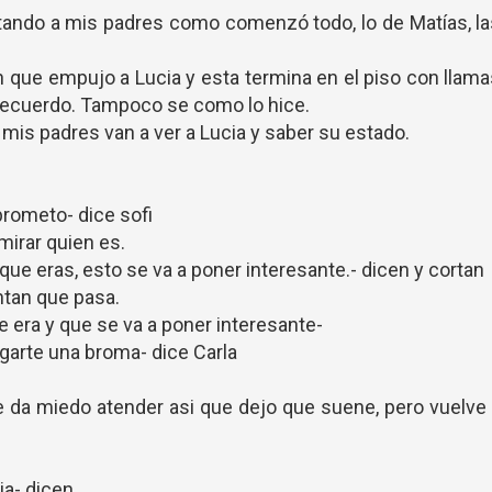
ando a mis padres como comenzó todo, lo de Matías, l
n que empujo a Lucia y esta termina en el piso con llam
 recuerdo. Tampoco se como lo hice.
is padres van a ver a Lucia y saber su estado.
 prometo- dice sofi
mirar quien es.
o que eras, esto se va a poner interesante.- dicen y corta
ntan que pasa.
ue era y que se va a poner interesante-
ugarte una broma- dice Carla
me da miedo atender asi que dejo que suene, pero vuelve
ia- dicen