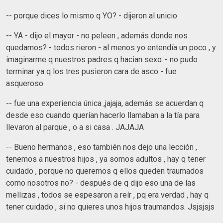
-- porque dices lo mismo q YO? - dijeron al unicio
-- YA - dijo el mayor - no peleen , además donde nos
quedamos? - todos rieron - al menos yo entendía un poco , y
imaginarme q nuestros padres q hacian sexo..- no pudo
terminar ya q los tres pusieron cara de asco - fue
asqueroso.
-- fue una experiencia única ,jajaja, además se acuerdan q
desde eso cuando querían hacerlo llamaban a la tía para
llevaron al parque , o a si casa . JAJAJA
-- Bueno hermanos , eso también nos dejo una lección ,
tenemos a nuestros hijos , ya somos adultos , hay q tener
cuidado , porque no queremos q ellos queden traumados
como nosotros no? - después de q dijo eso una de las
mellizas , todos se espesaron a reír , pq era verdad , hay q
tener cuidado , si no quieres unos hijos traumandos. Jsjsjsjs