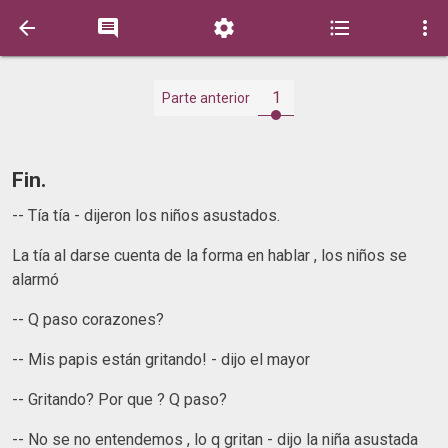





1
Parte anterior
Fin.
-- Tía tía - dijeron los niños asustados.
La tía al darse cuenta de la forma en hablar , los niños se
alarmó
-- Q paso corazones?
-- Mis papis están gritando! - dijo el mayor
-- Gritando? Por que ? Q paso?
-- No se no entendemos , lo q gritan - dijo la niña asustada