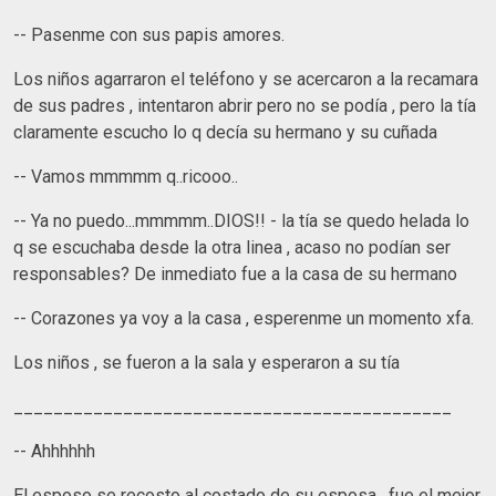
-- Pasenme con sus papis amores.
Los niños agarraron el teléfono y se acercaron a la recamara
de sus padres , intentaron abrir pero no se podía , pero la tía
claramente escucho lo q decía su hermano y su cuñada
-- Vamos mmmmm q..ricooo..
-- Ya no puedo...mmmmm..DIOS!! - la tía se quedo helada lo
q se escuchaba desde la otra linea , acaso no podían ser
responsables? De inmediato fue a la casa de su hermano
-- Corazones ya voy a la casa , esperenme un momento xfa.
Los niños , se fueron a la sala y esperaron a su tía
____________________________________________
-- Ahhhhhh
El esposo se recosto al costado de su esposa , fue el mejor