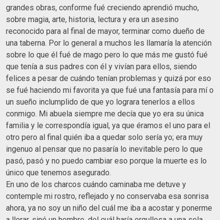
grandes obras, conforme fué creciendo aprendió mucho,
sobre magia, arte, historia, lectura y era un asesino
reconocido para al final de mayor, terminar como dueño de
una taberna. Por lo general a muchos les llamaría la atención
sobre lo que él fué de mago pero lo que más me gustó fué
que tenía a sus padres con él y vivían para ellos, siendo
felices a pesar de cuándo tenían problemas y quizá por eso
se fué haciendo mi favorita ya que fué una fantasía para mí o
un sueño inclumplido de que yo lograra tenerlos a ellos
conmigo. Mi abuela siempre me decía que yo era su única
familia y le correspondía igual, ya que éramos el uno para el
otro pero al final quién iba a quedar solo sería yo; era muy
ingenuo al pensar que no pasaría lo inevitable pero lo que
pasó, pasó y no puedo cambiar eso porque la muerte es lo
único que tenemos asegurado.
En uno de los charcos cuándo caminaba me detuve y
contemple mi rostro, reflejado y no conservaba esa sonrisa
ahora, ya no soy un niño del cuál me iba a acostar y ponerme
a llorar, sinó un hombre, del cuál haría orgullosa a una sola