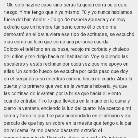
- Ok, solo hazme caso sinó serás tú quién corra su propio
riesgo. Y me tengo que ir ya mismo. Tú y yo nunca hablamos
fuera del bar. Adiós. - Colgó de manera apurada y es muy
extraño que un hombre tán serio como él o como me
demostró en el bar tuviera ese tipo de actitudes, se escuchó
más como un loco que como una persona cuerda.
Coloco el teléfono en su base, recojo mi corbata y chaleco
del sillón y me dirijo hacia mí habitación. Voy subiendo las
escaleras y estás rechinan por cada vez que me apoyo en
ellas. Un sonido hueco se escucha por cada paso que doy
en el segundo piso mientras camino hacía mi cuarto. Abro la
puerta y lo primero que veo es la ventana habierta, ya que
las cortinas de levantan por la brisa que hacía el viento
cuándo entraba. Tiro lo que llevaba en la mano en la cama y
cierro la ventana, enciendo la luz del cuarto. Me acerco a mi
cama y tomo lo que tiré para acomodarlo en el armario y me
percato de que hay un sobre en la mesita que tengo a la par
de mi cama. Ya me parece bastante extraño el
comportamiento de Richard y ahora una carta. Guardo mis