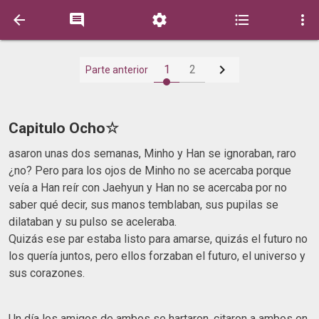






1
2
Parte anterior
Capitulo Ocho☆
asaron unas dos semanas, Minho y Han se ignoraban, raro
¿no? Pero para los ojos de Minho no se acercaba porque
veía a Han reír con Jaehyun y Han no se acercaba por no
saber qué decir, sus manos temblaban, sus pupilas se
dilataban y su pulso se aceleraba.
Quizás ese par estaba listo para amarse, quizás el futuro no
los quería juntos, pero ellos forzaban el futuro, el universo y
sus corazones.
Un día los amigos de ambos se hartaron, citaron a ambos en