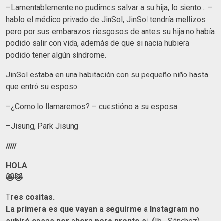
–Lamentablemente no pudimos salvar a su hija, lo siento... –
hablo el médico privado de JinSol, JinSol tendría mellizos
pero por sus embarazos riesgosos de antes su hija no había
podido salir con vida, además de que si nacia hubiera
podido tener algún síndrome.
JinSol estaba en una habitación con su pequeño niño hasta
que entró su esposo.
–¿Como lo llamaremos? – cuestióno a su esposa.
–Jisung, Park Jisung
/////
HOLA
😿😿
T
res cositas.
La primera es que vayan a seguirme a Instagram no
subiré cosas por ahora pero pronto si (
Ib._Sánchez)