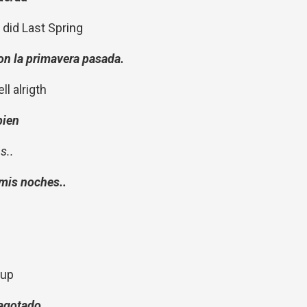
 did Last Spring
on la primavera pasada.
l alrigth
bien
s..
mis noches..
 up
 agotado