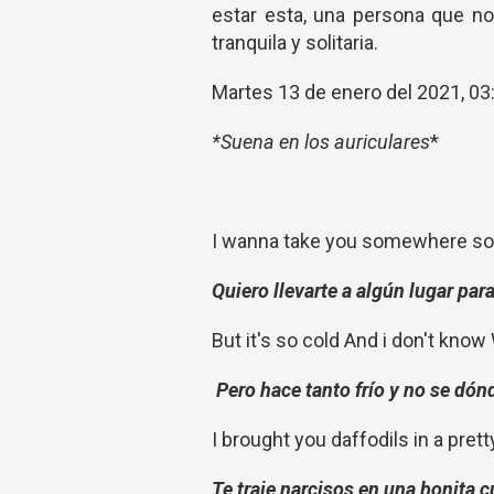
estar esta, una persona que no
tranquila y solitaria.
Martes 13 de enero del 2021, 0
*Suena en los auriculares
*
I wanna take you somewhere so 
Quiero llevarte a algún lugar pa
But it's so cold And i don't know
Pero hace tanto frío y no se dón
I brought you daffodils in a prett
Te traje narcisos en una bonita 