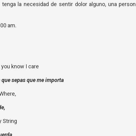
 tenga la necesidad de sentir dolor alguno, una perso
3:00 am.
you know I care
ra que sepas que me importa
 Where,
de,
y String
cuerda