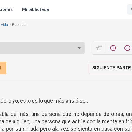
ciones
Mi biblioteca
 vida.
Buen día
format_size
add_circle_outline
remove_circle_outline
1
SIGUIENTE PARTE
adero yo, esto es lo que más ansió ser.
habla de más, una persona que no depende de otras, un
da de alguien, una persona que actúe con la mente en frí
ema por su mirada pero ala vez se sienta en casa con so