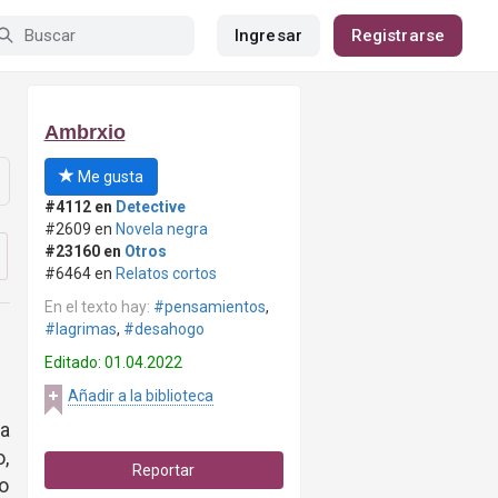
Ingresar
Registrarse
Ambrxio
Me gusta
#4112 en
Detective
#2609 en
Novela negra
#23160 en
Otros
#6464 en
Relatos cortos
En el texto hay:
#pensamientos
,
#lagrimas
,
#desahogo
Editado: 01.04.2022
Añadir a la biblioteca
a
o,
Reportar
lo