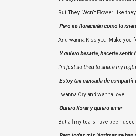
But They Won't Flower Like they
Pero no florecerán como lo isier
And wanna Kiss you, Make you fel
Y quiero besarte, hacerte sentir 
I'm just so tired to share my nigth
Estoy tan cansada de compartir 
I wanna Cry and wanna love
Quiero llorar y quiero amar
But all my tears have been used
Pero todas mis lágrimas se han