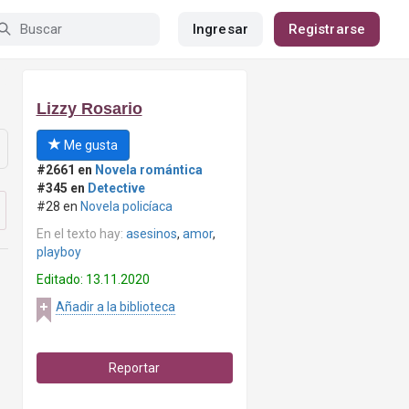
Ingresar
Registrarse
Lizzy Rosario
Me gusta
#2661 en
Novela romántica
#345 en
Detective
#28 en
Novela policíaca
En el texto hay:
asesinos
,
amor
,
playboy
Editado: 13.11.2020
Añadir a la biblioteca
Reportar