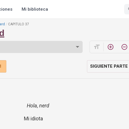
ciones
Mi biblioteca
erd
CAPITULO 37
d
format_size
add_circle_outline
remove_circle_outline
1
SIGUIENTE PARTE
Hola, nerd
Mi idiota