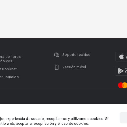
Soporte técnico
ra de libros
rónicos
Versión móvil
e Booknet
r usuarios
ervados.
Privacy policy
DMCA Copyright Policy
Condi
ina 1, Larnaca,
Área RR.PP.: pr@booknet.co
jor experiencia de usuario, recopilamos y utilizamos cookies. Si
tio web, acepta la recopilación y el uso de cookies.