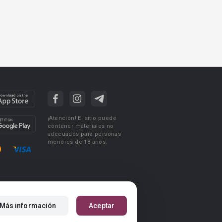
¡Atención! El sitio puede
contener materiales no
adecuados para personas
menores de 18 años.
ciones de uso
Acuerdo de Privacidad
Más información
Aceptar
m
Reglas para la publicación de libros