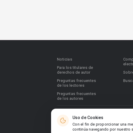
Noticias
Comp
elect
Para los titulares de
derechos de autor
Sobr
Preguntas frecuentes
Busca
de los lectores
Preguntas frecuentes
de los autores
© 2026 Booknet. Todos los derechos res
Uso de Cookies
Dirección comercial: Griva Digeni 51, ofic
Con el fin de proporcionar una me
6036, Chipre
continúa navegando por nuestro si