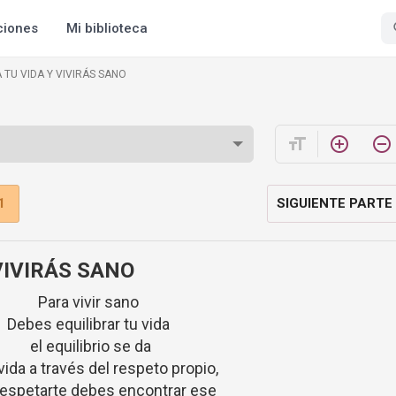
ciones
Mi biblioteca
 TU VIDA Y VIVIRÁS SANO
format_size
add_circle_outline
remove_circle_outline
1
SIGUIENTE PARTE
VIVIRÁS SANO
Para vivir sano
Debes equilibrar tu vida
el equilibrio se da
vida a través del respeto propio,
respetarte debes encontrar ese