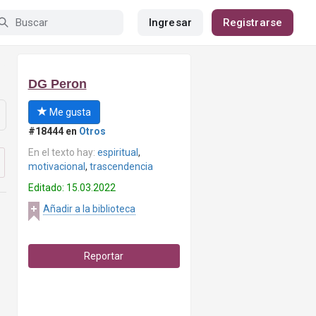
Ingresar
Registrarse
DG Peron
Me gusta
#18444 en
Otros
En el texto hay:
espiritual
,
motivacional
,
trascendencia
Editado: 15.03.2022
Añadir a la biblioteca
Reportar