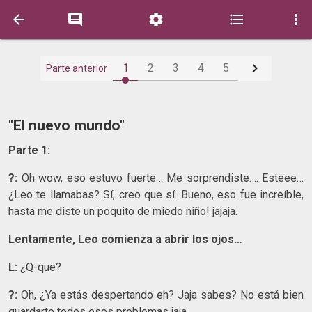






1
2
3
4
5
Parte anterior
"El nuevo mundo"
Parte 1:
?:
Oh wow, eso estuvo fuerte… Me sorprendiste…. Esteee…
¿Leo te llamabas? Sí, creo que sí. Bueno, eso fue increíble,
hasta me diste un poquito de miedo niño! jajaja.
Lentamente, Leo comienza a abrir los ojos…
L:
¿Q-que?
?:
Oh, ¿Ya estás despertando eh? Jaja sabes? No está bien
guardarte todos esos problemas jaja.