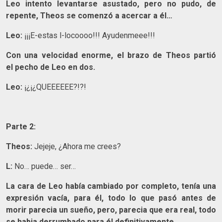
Leo intento levantarse asustado, pero no pudo, de
repente, Theos se comenzó a acercar a él…
Leo:
¡¡¡E-estas l-locoooo!!! Ayudenmeee!!!
Con una velocidad enorme, el brazo de Theos partió
el pecho de Leo en dos.
Leo:
¡¿¡¿QUEEEEEE?!?!
Parte 2:
Theos:
Jejeje, ¿Ahora me crees?
L:
No… puede… ser…
La cara de Leo había cambiado por completo, tenía una
expresión vacía, para él, todo lo que pasó antes de
morir parecia un sueño, pero, parecia que era real, todo
se habia derrumbado para él definitivamente…