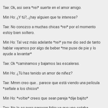
Tae: Ok, asi sera *rei* suerte en el amor amigo.
Min Ho: ¿Y tú?, ¿hay alguien que te interese?
Tae: No conozco a muchas chicas *rei* por el momento
estoy bien soltero.
Min Ho: Tal vez más adelante *rei* ya me dio sed de tanto
hablar vayamos por algo de beber *me puse de pie y lo
ayude a levantar*
Tae: Ok *caminamos y bajamos las escaleras.
Min Ho: ¿Tú has tenido un amor de niñez?
Tae: Mmm creo que… parece que está viendo una película
*señale a los chicos*
Min Ho: *voltie* crees que sean pareja *dije bajito*
Tae: No lo se pero parecen *dije ya que uno estaba