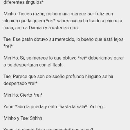
diferentes ángulos*
Minho: Tienes razón, mi hermana merece ser feliz con
alguien que la quiera *rei* sabes nunca ha traído a chicos a
casa, solo a Damian y a ustedes dos.
Tae: Ese patán obtuvo su merecido, lo bueno que está lejos
*rei*
Min Ho: Si, se merece lo que obtuvo *rei* deberíamos parar
o se despertaran con el flash.
Tae: Parece que son de sueño profundo ninguno se ha
despertado *rei*
Min Ho: Cierto *rei*
Yoon: *abrí la puerta y entré hasta la sala* Ya lleg…
Minho y Tae: Shhhh
Yoon: Lo siento *dije susurrando* que paso?