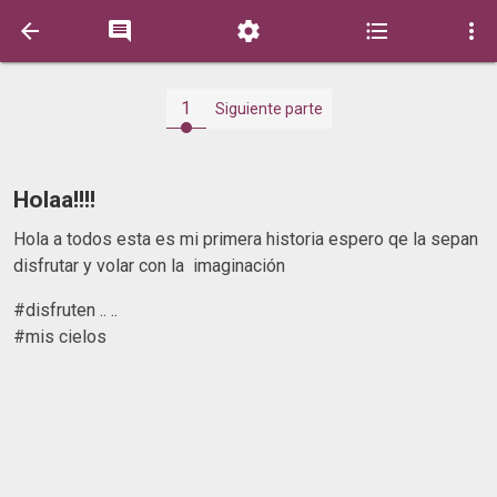





1
Siguiente parte
Holaa!!!!
Hola a todos esta es mi primera historia espero qe la sepan
disfrutar y volar con la imaginación
#disfruten .. ..
#mis cielos