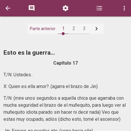






1
2
3
Parte anterior
Esto es la guerra...
Capítulo 17
T/N: Ustedes..
X: Quien es ella amor?..(agarra el brazo de Jin)
T/N: (mire unos segundos a aquella chica que agarraba con
mucha seguridad el brazo de el muñequito, para luego ver al
muñequito idiota parado sin hacer ni decir nada) Veo que
estas muy ocupado, adiós (dicho esto, tomé el ascensor)
Jin: Espera, no puedes irte..(corre hacia ella)