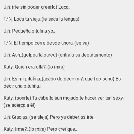
Jin: (ríe sin poder creerlo) Loca..
T/N: Loca tu vieja..(le saca la lengua)
Jin: Pequeña pitufina yo..
T/N: El tiempo corre desde ahora..(se va)
Jin: Ash..(golpea la pared) (entra a su departamento)
Katy: Quien era ella?..(lo mira)
Jin: Es mi pitufina..(acabo de decir mi?, que feo sono) Es
decir una pitufina..
Katy: (sonríe) Tu cabello aun mojado te hacer ver tan sexy..
(se acerca a él)
Jin: Gracias..(se aleja) Pero ya deberias irte..
Katy: Irme?..(lo mira) Pero crei que..