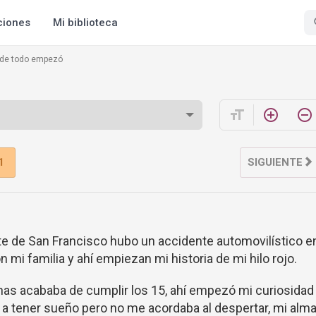
ciones
Mi biblioteca
de todo empezó
format_size
add_circle_outline
remove_circle_outline
1
SIGUIENTE
 de San Francisco hubo un accidente automovilístico e
 mi familia y ahí empiezan mi historia de mi hilo rojo.
s acababa de cumplir los 15, ahí empezó mi curiosidad
a tener sueño pero no me acordaba al despertar, mi alm