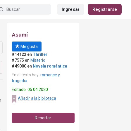
Ingresar
Registrarse
Asumí
Me gusta
#14122 en
Thriller
#7575 en
Misterio
#49000 en
Novela romántica
En el texto hay:
romance y
tragedia
Editado: 05.04.2020
Añadir a la biblioteca
n
Reportar
a