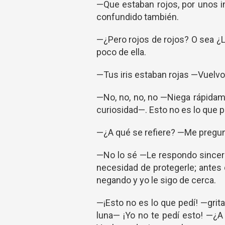
—Que estaban rojos, por unos i
confundido también.
—¿Pero rojos de rojos? O sea ¿L
poco de ella.
—Tus iris estaban rojas —Vuelvo 
—No, no, no, no —Niega rápidam
curiosidad—. Esto no es lo que p
—¿A qué se refiere? —Me pregun
—No lo sé —Le respondo sincero,
necesidad de protegerle; antes 
negando y yo le sigo de cerca.
—¡Esto no es lo que pedí! —grita a
luna— ¡Yo no te pedí esto! —¿A 