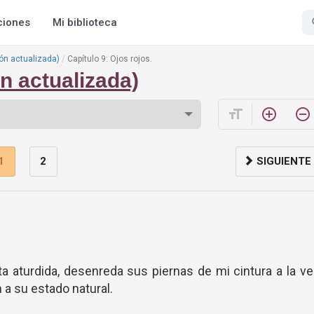
ciones
Mi biblioteca
ión actualizada)
Capítulo 9: Ojos rojos.
n actualizada)
format_size
add_circle_outline
remove_circle_outline
1
2
SIGUIENTE
aturdida, desenreda sus piernas de mi cintura a la v
 a su estado natural.