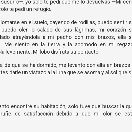
n susurro—, yo solo te pedí que me lo devuelvas —Mi ce
solo te pedí un refugio.
lomarse en el suelo, cayendo de rodillas, puedo sentir 
 y puedo oler lo salado de sus lágrimas, mi corazón s
 lado atrayéndola a mi pecho con mis brazos, ella s
a. Me siento en la tierra y la acomodo en mi regazo
la levemente. Mi lobo disfruta su contacto.
a de que se ha dormido, me levanto con ella en brazos
antes darle un vistazo a la luna que se asoma y al sol que 
tento encontré su habitación, solo tuve que buscar la q
gruñe de satisfacción debido a que mi olor se est