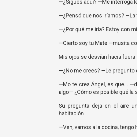
—¿Sigues aquí? —Me interroga l
—¿Pensó que nos iríamos? —La v
—¿Por qué me iría? Estoy con mi
—Cierto soy tu Mate —musita com
Mis ojos se desvían hacia fuera 
—¿No me crees? —Le pregunto d
—Mo te crea Ángel, es que… —d
algo— ¿Cómo es posible qué la 
Su pregunta deja en el aire un 
habitación.
—Ven, vamos a la cocina, tengo h