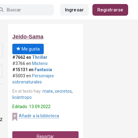
Ingresar
Registrarse
Jeido-Sama
Me gusta
#7662 en
Thriller
#3766 en
Misterio
#15131 en
Fantasía
#5003 en
Personajes
sobrenaturales
En el texto hay:
mate
,
secretos
,
licántropo
Editado: 13.09.2022
Añadir a la biblioteca
ez
Reportar