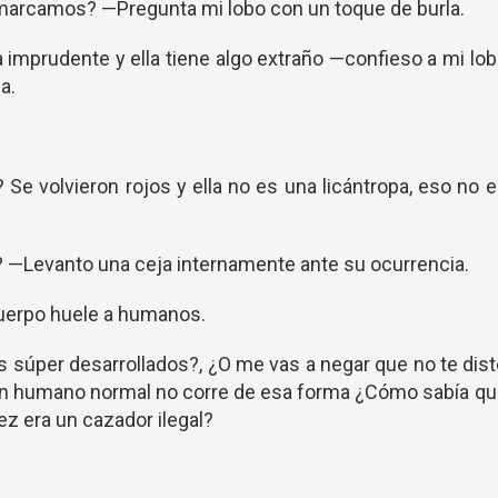
 marcamos? —Pregunta mi lobo con un toque de burla.
 imprudente y ella tiene algo extraño —confieso a mi lo
a.
 Se volvieron rojos y ella no es una licántropa, eso no 
Levanto una ceja internamente ante su ocurrencia.
cuerpo huele a humanos.
 súper desarrollados?, ¿O me vas a negar que no te dis
 Un humano normal no corre de esa forma ¿Cómo sabía q
z era un cazador ilegal?