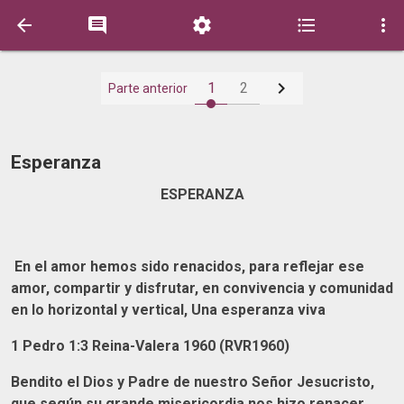






1
2
Parte anterior
Esperanza
ESPERANZA
En el amor hemos sido renacidos, para reflejar ese
amor, compartir y disfrutar, en convivencia y comunidad
en lo horizontal y vertical, Una esperanza viva
1 Pedro 1:3 Reina-Valera 1960 (RVR1960)
Bendito el Dios y Padre de nuestro Señor Jesucristo,
que según su grande misericordia nos hizo renacer