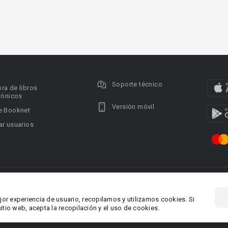
Soporte técnico
ra de libros
rónicos
Versión móvil
e Booknet
r usuarios
ervados.
Privacy policy
DMCA Copyright Policy
Condi
ina 1, Larnaca,
Área RR.PP.: pr@booknet.co
jor experiencia de usuario, recopilamos y utilizamos cookies. Si
tio web, acepta la recopilación y el uso de cookies.