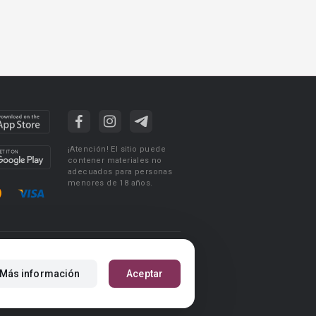
¡Atención! El sitio puede
contener materiales no
adecuados para personas
menores de 18 años.
ciones de uso
Acuerdo de Privacidad
Más información
Aceptar
m
Reglas para la publicación de libros