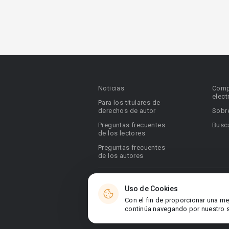
Noticias
Comp
elect
Para los titulares de
derechos de autor
Sobr
Preguntas frecuentes
Busca
de los lectores
Preguntas frecuentes
de los autores
© 2026 Booknet. Todos los derechos res
Uso de Cookies
Dirección comercial: Griva Digeni 51, ofic
Con el fin de proporcionar una me
6036, Chipre
continúa navegando por nuestro si