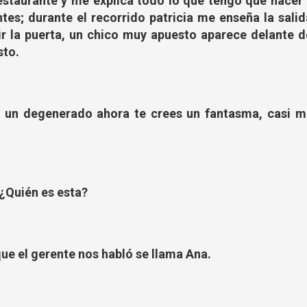
estaurante y me explica todo lo que tengo que hacer 
tes; durante el recorrido patricia me enseña la salid
r la puerta, un chico muy apuesto aparece delante d
sto.
 un degenerado ahora te crees un fantasma, casi m
¿Quién es esta?
 que el gerente nos habló se llama Ana.