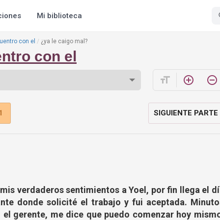
ciones
Mi biblioteca
entro con el
¿ya le caigo mal?
ntro con el
format_size
add_circle_outline
remove_circle_outline
1
SIGUIENTE PARTE
mis verdaderos sentimientos a Yoel, por fin llega el d
ante donde solicité el trabajo y fui aceptada. Minut
 el gerente, me dice que puedo comenzar hoy mismo