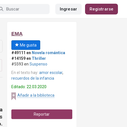
Ingresar
Registrarse
EMA
Me gusta
#49111 en
Novela romántica
#14159 en
Thriller
#5593 en
Suspenso
En el texto hay:
amor escolar
,
recuerdos de la infancia
Editado: 22.03.2020
Añadir a la biblioteca
ía
Reportar
os
.