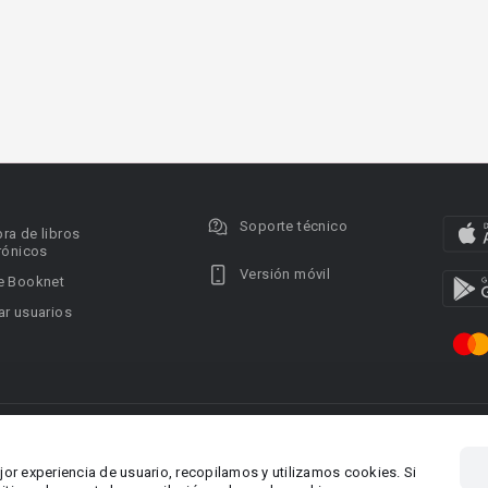
Soporte técnico
ra de libros
rónicos
Versión móvil
e Booknet
r usuarios
ervados.
Privacy policy
DMCA Copyright Policy
Condi
ina 1, Larnaca,
Área RR.PP.: pr@booknet.co
jor experiencia de usuario, recopilamos y utilizamos cookies. Si