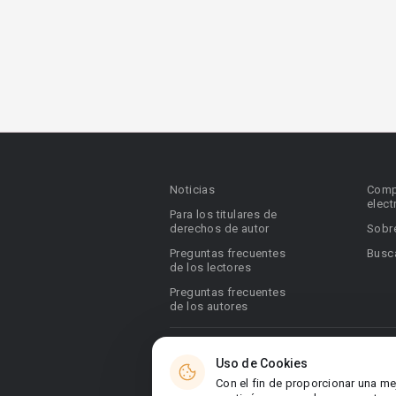
Noticias
Comp
elect
Para los titulares de
derechos de autor
Sobr
Preguntas frecuentes
Busca
de los lectores
Preguntas frecuentes
de los autores
© 2026 Booknet. Todos los derechos res
Uso de Cookies
Dirección comercial: Griva Digeni 51, ofic
Con el fin de proporcionar una me
6036, Chipre