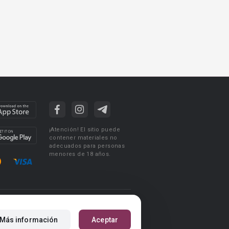
¡Atención! El sitio puede
contener materiales no
adecuados para personas
menores de 18 años.
ciones de uso
Acuerdo de Privacidad
Más información
Aceptar
m
Reglas para la publicación de libros