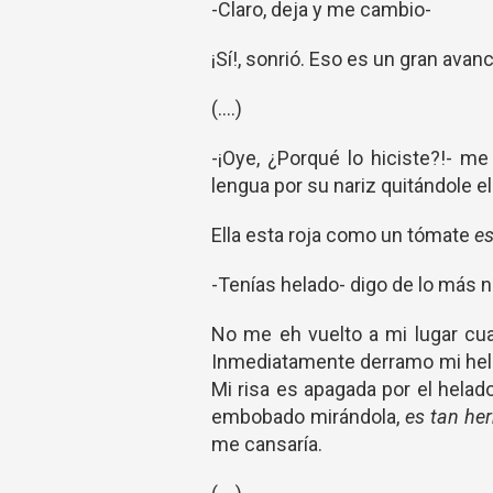
-Claro, deja y me cambio-
¡Sí!, sonrió. Eso es un gran avanc
(....)
-¡Oye, ¿Porqué lo hiciste?!- m
lengua por su nariz quitándole el
Ella esta roja como un tómate
es
-Tenías helado- digo de lo más n
No me eh vuelto a mi lugar cua
Inmediatamente derramo mi hela
Mi risa es apagada por el helad
embobado mirándola,
es tan he
me cansaría.