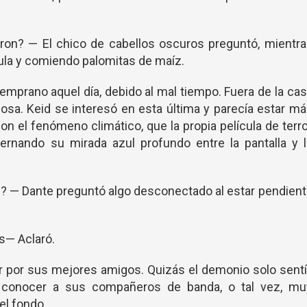
n? — El chico de cabellos oscuros preguntó, mientra
cula y comiendo palomitas de maíz.
mprano aquel día, debido al mal tiempo. Fuera de la ca
iosa. Keid se interesó en esta última y parecía estar m
con el fenómeno climático, que la propia película de terr
lternando su mirada azul profundo entre la pantalla y 
— Dante preguntó algo desconectado al estar pendient
s— Aclaró.
ular por sus mejores amigos. Quizás el demonio solo sent
ía conocer a sus compañeros de banda, o tal vez, mu
el fondo.