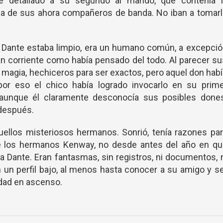
me detallado a su segundo al mando, que contenía l
ida de sus ahora compañeros de banda. No iban a tomar
e Dante estaba limpio, era un humano común, a excepci
 tan corriente como había pensado del todo. Al parecer s
 magia, hechiceros para ser exactos, pero aquel don hab
por eso el chico había logrado invocarlo en su prime
 aunque él claramente desconocía sus posibles dones
 después.
uellos misteriosos hermanos. Sonrió, tenía razones pa
de los hermanos Kenway, no desde antes del año en qu
 a Dante. Eran fantasmas, sin registros, ni documentos, 
 un perfil bajo, al menos hasta conocer a su amigo y s
idad en ascenso.