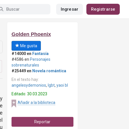
Ingresar
Registrarse
Golden Phoenix
Me gusta
#14000 en
Fantasía
#4586 en
Personajes
sobrenaturales
#25449 en
Novela romántica
En el texto hay:
angelesydemonios
,
lgbt
,
yaoi bl
Editado: 30.03.2023
 y
Añadir a la biblioteca
de
e
l
Reportar
su