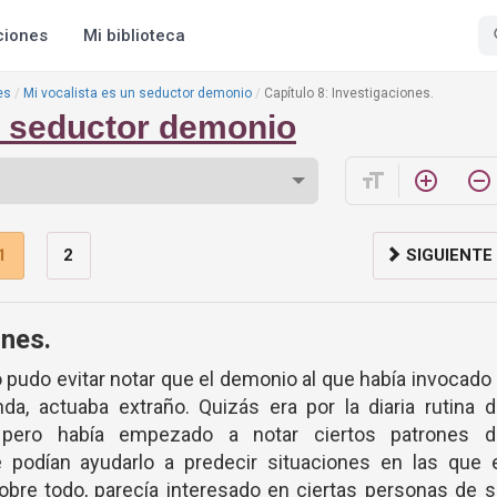
ciones
Mi biblioteca
es
Mi vocalista es un seductor demonio
Capítulo 8: Investigaciones.
n seductor demonio
format_size
add_circle_outline
remove_circle_outline
1
2
SIGUIENTE
ones.
o pudo evitar notar que el demonio al que había invocado
a, actuaba extraño. Quizás era por la diaria rutina 
, pero había empezado a notar ciertos patrones d
podían ayudarlo a predecir situaciones en las que e
obre todo, parecía interesado en ciertas personas de 