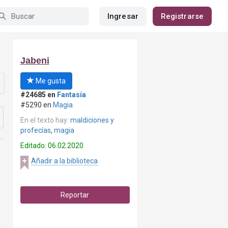
Ingresar
Registrarse
Jabeni
Me gusta
#24685 en
Fantasía
#5290 en
Magia
En el texto hay:
maldiciones y
profecías
,
magia
Editado: 06.02.2020
Añadir a la biblioteca
Reportar