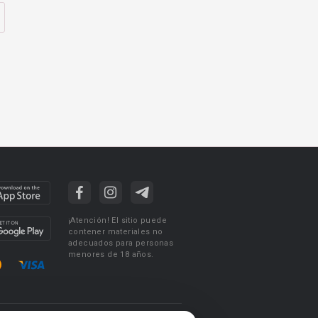
¡Atención! El sitio puede
contener materiales no
adecuados para personas
menores de 18 años.