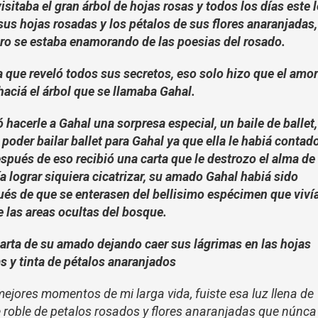
isitaba el gran árbol de hojas rosas y todos los días este l
us hojas rosadas y los pétalos de sus flores anaranjadas,
ro se estaba enamorando de las poesias del rosado.
la que reveló todos sus secretos, eso solo hizo que el amo
haciá el árbol que se llamaba Gahal.
 hacerle a Gahal una sorpresa especial, un baile de ballet,
poder bailar ballet para Gahal ya que ella le habiá contad
spués de eso recibió una carta que le destrozo el alma de
a lograr siquiera cicatrizar, su amado Gahal habiá sido
és de que se enterasen del bellisimo espécimen que viví
e las areas ocultas del bosque.
a carta de su amado dejando caer sus lágrimas en las hojas
s y tinta de pétalos anaranjados
mejores momentos de mi larga vida, fuiste esa luz llena de
roble de petalos rosados y flores anaranjadas que núnca