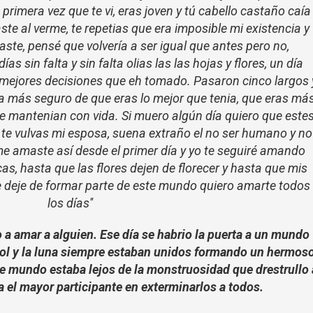
primera vez que te vi, eras joven y tú cabello castaño caía
ste al verme, te repetias que era imposible mi existencia y
ste, pensé que volvería a ser igual que antes pero no,
s sin falta y sin falta olias las las hojas y flores, un día
as mejores decisiones que eh tomado. Pasaron cinco largos 
a más seguro de que eras lo mejor que tenia, que eras má
e mantenian con vida. Si muero algún día quiero que este
 te vulvas mi esposa, suena extraño el no ser humano y no
ú me amaste así desde el primer día y yo te seguiré amando
s, hasta que las flores dejen de florecer y hasta que mis
ue deje de formar parte de este mundo quiero amarte todos
los días''
o a amar a alguien. Ese día se habrio la puerta a un mundo
sol y la luna siempre estaban unidos formando un hermos
se mundo estaba lejos de la monstruosidad que drestrullo 
a el mayor participante en exterminarlos a todos.