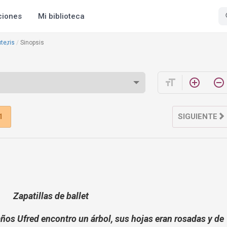
ciones
Mi biblioteca
e;ris
Sinopsis
format_size
add_circle_outline
remove_circle_outline
1
SIGUIENTE
Zapatillas de ballet
años Ufred encontro un árbol, sus hojas eran rosadas y de