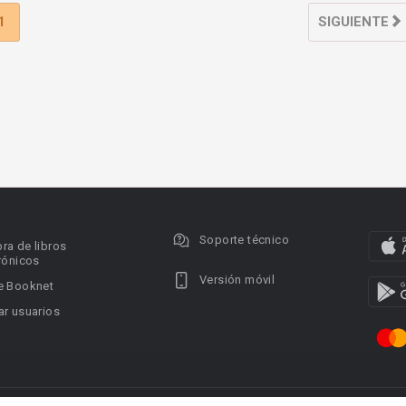
1
SIGUIENTE
Soporte técnico
ra de libros
rónicos
Versión móvil
e Booknet
r usuarios