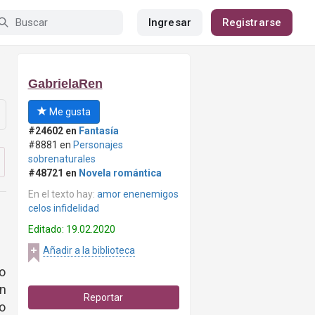
Ingresar
Registrarse
GabrielaRen
Me gusta
#24602 en
Fantasía
#8881 en
Personajes
sobrenaturales
#48721 en
Novela romántica
En el texto hay:
amor enenemigos
celos infidelidad
Editado: 19.02.2020
Añadir a la biblioteca
io
n
Reportar
o