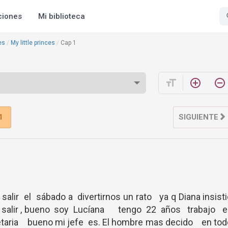
ciones
Mi biblioteca
es
My little princes
Cap 1
format_size
add_circle_outline
remove_circle_outline
1
SIGUIENTE
lir el sábado a divertirnos un rato ya q Diana insist
a salir , bueno soy Lucíana tengo 22 años trabajo e
aria bueno mi jefe es. El hombre mas decido en tod