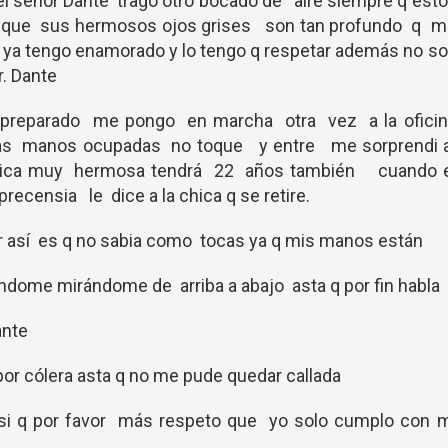
 del señor Dante trago otro bocado de aire siempre q est
n que sus hermosos ojos grises son tan profundo q m
o ya tengo enamorado y lo tengo q respetar además no s
r. Dante
é preparado me pongo en marcha otra vez a la oficin
las manos ocupadas no toque y entre me sorprendi a
chica muy hermosa tendrá 22 años también cuando e
recensia le dice a la chica q se retire.
ar así es q no sabia como tocas ya q mis manos están
ndome mirándome de arriba a abajo asta q por fin habla
ante
or cólera asta q no me pude quedar callada
si q por favor más respeto que yo solo cumplo con m