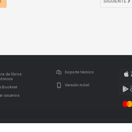
1
SIGUIENTE
Soporte técnico
ra de libros
rónicos
Versión móvil
e Booknet
r usuarios
ervados.
Privacy policy
DMCA Copyright Policy
Condi