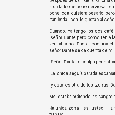
Despues.de salir de la. Oficina
a su lado me pone nerviosa e
pone loca quisiera besarlo per
tan linda con le gustan al seño
Cuando. Ya tengo los dos caf
señor Dante pero como tenia 
ver al señor Dante con una 
señor Dante se da cuenta de mi p
-Señor Dante disculpa por entr
La chica seguía parada escania
-y está es otra de tus zorras D
Me estaba ardiendo las sangre p
-la única zorra es usted , a 
trabajo