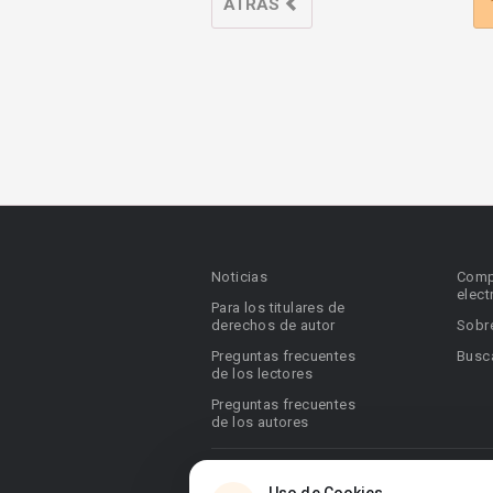
ATRÁS
Noticias
Comp
elect
Para los titulares de
derechos de autor
Sobr
Preguntas frecuentes
Busca
de los lectores
Preguntas frecuentes
de los autores
© 2026 Booknet. Todos los derechos res