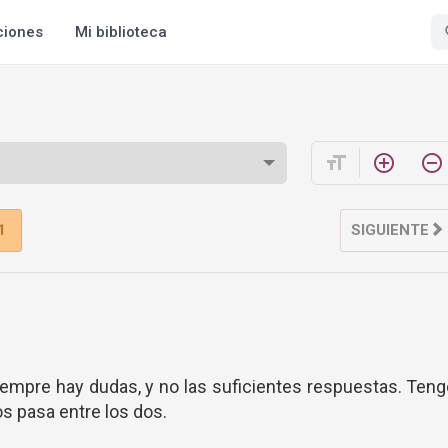
ciones
Mi biblioteca
format_size
add_circle_outline
remove_circle_outline
1
SIGUIENTE
iempre hay dudas, y no las suficientes respuestas. Ten
s pasa entre los dos.