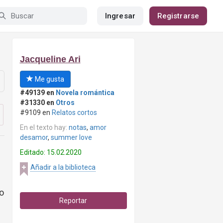
Ingresar
Registrarse
Jacqueline Ari
Me gusta
#49139 en
Novela romántica
#31330 en
Otros
#9109 en
Relatos cortos
En el texto hay:
notas
,
amor
desamor
,
summer love
Editado: 15.02.2020
Añadir a la biblioteca
go
Reportar