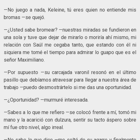
—No juego a nada, Keleine, tú eres quien no entiende mis
bromas —se quejó.
—¿Usted sabe bromear? —nuestras miradas se fundieron en
una sola y tuve que dejar de mirarlo o moriría ahí mismo, mi
relación con Saúl me cegaba tanto, que estando con él ni
siquiera me tomé el tiempo para admirar lo guapo que es el
señor Maximiliano.
—Por supuesto —su carcajada varonil resonó en el último
pasillo que debíamos atravesar para llegar a nuestra área de
trabajo —puedo desmostrártelo si me das una oportunidad.
—¿Oportunidad? —murmuré interesada.
—Sabes a lo que me refiero —se colocó frente a mí, tomó mi
mano y la acarició con dulzura, sentir su tacto áspero sobre
mí fue otro nivel, algo irreal.
—No sabe lo que dice —me solté de su agarre y finalmente