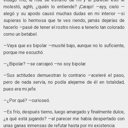
molestó, aghh, ¿quién lo entiende? ¡Carajo! —ayy, cielo —
alegó y su apodo causó muchas dudas en mi interior —si
supieras lo hermosa que te ves riendo, jamás dejarías de
hacerlo —pasé de tener el rostro níveo a tenerlo tan colorado
como un betabel.
—Vaya que es bipolar —musité bajo, aunque no lo suficiente,
porque me escuchó.
—¿Bipolar? —se carcajeó —no soy bipolar.
—Sus actitudes demuestran lo contrario —aceleré el paso,
pero de nada servía, no podía alejarme de él en totalidad,
pues era mi jefe.
—¿Por qué? —curioseó.
—Es frío, después tierno, luego amargado y finalmente dulce,
¿a qué está jugando? —al parecer me había despertado con
unas ganas inmensas de refutar hasta por mi existencia.