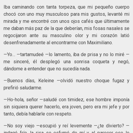
Iba caminando con tanta torpeza, que mi pequeño cuerpo
chocó con uno muy musculoso para mis gustos, levanté mi
mirada y me encontré con unos ojos cafés que últimamente
me daban más paz de la que deberían, mis fosas nasales se
regocijaron ante su masculino olor y mi corazón latió
desenfrenadamente al encontrarme con Maximiliano.
—Yo… —tartamudeé —lo lamento, iba de prisa y no lo miré —
me sinceré, él desplegó una sonrisa coqueta y negó,
dándome a entender que no sucedía nada.
—Buenos días, Keleine —olvidó nuestro choque fugaz y
prefirió saludarme.
—Ho-hola, señor —saludé con timidez, ese hombre imponía
sin siquiera querer hacerlo, era joven, pero era mi jefe y por
tanto, debía hablarle con respeto.
—No soy viejo —escupió y reí levemente —¿te divierto? —
indagó frío, la risa se esfumó de mí y al parecer eso le