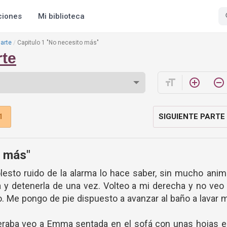
ciones
Mi biblioteca
arte
Capitulo 1 "No necesito más"
rte
format_size
add_circle_outline
remove_circle_outline
1
SIGUIENTE PARTE
o más"
esto ruido de la alarma lo hace saber, sin mucho ani
a y detenerla de una vez. Volteo a mi derecha y no veo
o. Me pongo de pie dispuesto a avanzar al baño a lavar 
eraba veo a Emma sentada en el sofá con unas hojas e