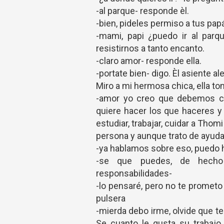
-al parque- responde èl.
-bien, pideles permiso a tus pap
-mami, papi ¿puedo ir al par
resistirnos a tanto encanto.
-claro amor- responde ella.
-portate bien- digo. Èl asiente a
Miro a mi hermosa chica, ella t
-amor yo creo que debemos con
quiere hacer los que haceres y
estudiar, trabajar, cuidar a Th
persona y aunque trato de ayudar
-ya hablamos sobre eso, puedo 
-se que puedes, de hecho
responsabilidades-
-lo pensaré, pero no te prometo n
pulsera
-mierda debo irme, olvide que t
Se cuanto le gusta su trabajo