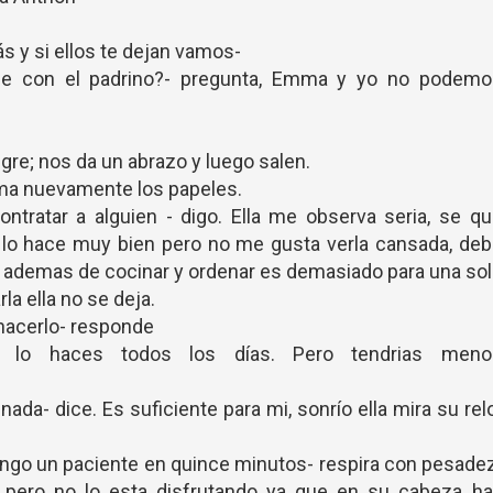
ás y si ellos te dejan vamos-
que con el padrino?- pregunta, Emma y yo no podemo
legre; nos da un abrazo y luego salen.
oma nuevamente los papeles.
tratar a alguien - digo. Ella me observa seria, se qu
 lo hace muy bien pero no me gusta verla cansada, de
omi ademas de cocinar y ordenar es demasiado para una so
la ella no se deja.
hacerlo- responde
 lo haces todos los días. Pero tendrias meno
ada- dice. Es suficiente para mi, sonrío ella mira su rel
engo un paciente en quince minutos- respira con pesade
, pero no lo esta disfrutando ya que en su cabeza ha