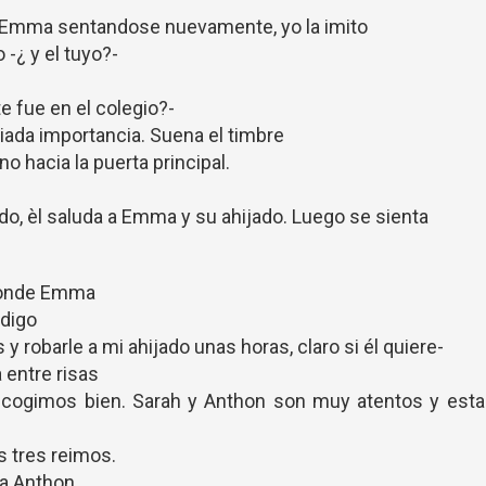
ta Emma sentandose nuevamente, yo la imito
 -¿ y el tuyo?-
e fue en el colegio?-
iada importancia. Suena el timbre
o hacia la puerta principal.
do, èl saluda a Emma y su ahijado. Luego se sienta
ponde Emma
 digo
 y robarle a mi ahijado unas horas, claro si él quiere-
 entre risas
scogimos bien. Sarah y Anthon son muy atentos y esta
s tres reimos.
ta Anthon