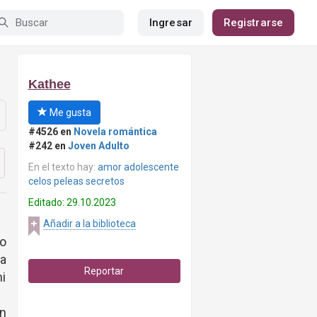
Ingresar
Registrarse
Kathee
Me gusta
#4526 en
Novela romántica
#242 en
Joven Adulto
En el texto hay:
amor adolescente
celos peleas secretos
Editado: 29.10.2023
Añadir a la biblioteca
mo
 a
Reportar
mi
n