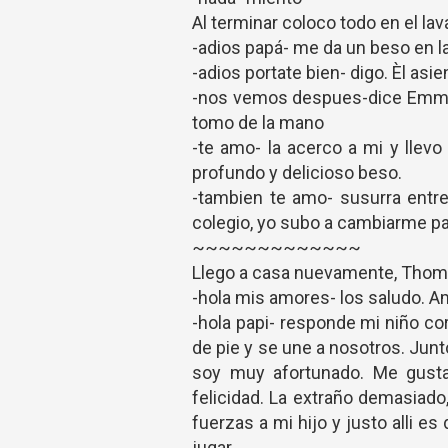
Al terminar coloco todo en el la
-adios papá- me da un beso en la
-adios portate bien- digo. Èl asie
-nos vemos despues-dice Emma, 
tomo de la mano
-te amo- la acerco a mi y llev
profundo y delicioso beso.
-tambien te amo- susurra entre 
colegio, yo subo a cambiarme para
~~~~~~~~~~~~~
Llego a casa nuevamente, Thomi
-hola mis amores- los saludo. 
-hola papi- responde mi niño co
de pie y se une a nosotros. Junt
soy muy afortunado. Me gusta
felicidad. La extraño demasiad
fuerzas a mi hijo y justo alli 
jugar