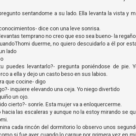
gunto sentandome a su lado. Ella levanta la vista y 
conocimientos- dice con una leve sonrisa.
e levantas temprano no creo que eso sea bueno- la regaño
cuandoThomi duerme, no quiero descuidarlo a él por est
un lado
go
tu puedes levantarlo?- pregunta poniéndose de pie. Y
rco a ella y dejo un casto beso en sus labios.
ra que cocine- digo
o?- inquiere elevando una ceja. Yo niego divertido
guiño un ojo.
ido cierto?- sonríe. Esta mujer va a enloquercerme.
hacia las escaleras y aunque no la estoy mirando se q
omi.
ilumina cada rincón del dormitorio lo observo unos segun
como si fue ayer cuando lo cargue por primera vez en m