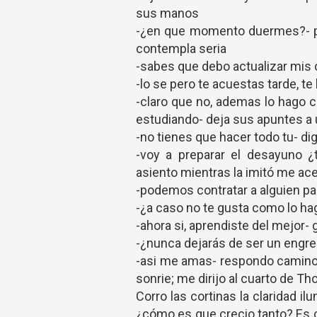
sus manos
-¿en que momento duermes?- pre
contempla seria
-sabes que debo actualizar mis 
-lo se pero te acuestas tarde, t
-claro que no, ademas lo hago 
estudiando- deja sus apuntes a 
-no tienes que hacer todo tu- di
-voy a preparar el desayuno ¿
asiento mientras la imitó me ace
-podemos contratar a alguien pa
-¿a caso no te gusta como lo hag
-ahora si, aprendiste del mejor- 
-¿nunca dejarás de ser un engre
-asi me amas- respondo camino 
sonrie; me dirijo al cuarto de Th
Corro las cortinas la claridad 
¿cómo es que crecio tanto? Es 