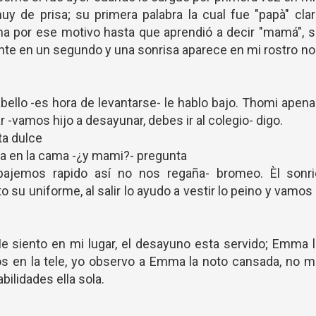
y de prisa; su primera palabra la cual fue "papà" cla
 por ese motivo hasta que aprendió a decir "mamá", s
nte en un segundo y una sonrisa aparece en mi rostro n
ello -es hora de levantarse- le hablo bajo. Thomi apen
ar -vamos hijo a desayunar, debes ir al colegio- digo.
ta dulce
a en la cama -¿y mami?- pregunta
bajemos rapido así no nos regaña- bromeo. Èl sonri
to su uniforme, al salir lo ayudo a vestir lo peino y vamos
Me siento en mi lugar, el desayuno esta servido; Emma 
jos en la tele, yo observo a Emma la noto cansada, no 
ilidades ella sola.