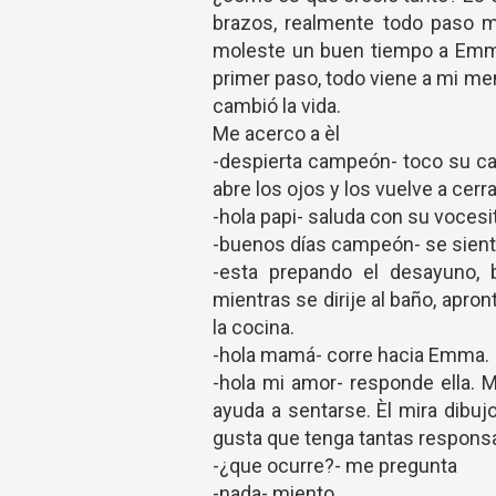
brazos, realmente todo paso mu
moleste un buen tiempo a Emma
primer paso, todo viene a mi me
cambió la vida.
Me acerco a èl
-despierta campeón- toco su cab
abre los ojos y los vuelve a cerr
-hola papi- saluda con su vocesi
-buenos días campeón- se sient
-esta prepando el desayuno, 
mientras se dirije al baño, apron
la cocina.
-hola mamá- corre hacia Emma.
-hola mi amor- responde ella. 
ayuda a sentarse. Èl mira dibu
gusta que tenga tantas responsab
-¿que ocurre?- me pregunta
-nada- miento