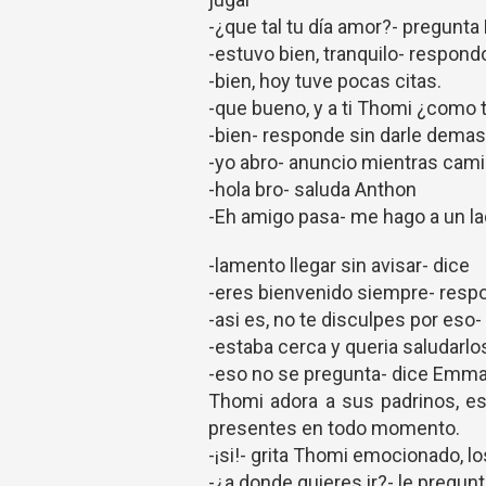
-¿que tal tu día amor?- pregun
-estuvo bien, tranquilo- respondo
-bien, hoy tuve pocas citas.
-que bueno, y a ti Thomi ¿como t
-bien- responde sin darle demas
-yo abro- anuncio mientras camin
-hola bro- saluda Anthon
-Eh amigo pasa- me hago a un la
-lamento llegar sin avisar- dice
-eres bienvenido siempre- res
-asi es, no te disculpes por eso-
-estaba cerca y queria saludarlos
-eso no se pregunta- dice Emma
Thomi adora a sus padrinos, e
presentes en todo momento.
-¡si!- grita Thomi emocionado, lo
-¿a donde quieres ir?- le pregun